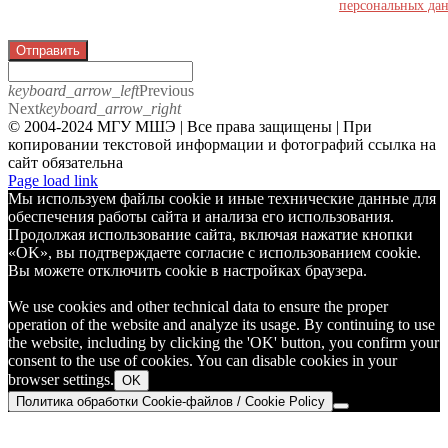
персональных да
Отправить
keyboard_arrow_left
Previous
Next
keyboard_arrow_right
© 2004-2024 МГУ МШЭ | Все права защищены | При
копировании текстовой информации и фотографий ссылка на
сайт обязательна
Telegram
Page load link
Мы используем файлы cookie и иные технические данные для
обеспечения работы сайта и анализа его использования.
Продолжая использование сайта, включая нажатие кнопки
«OK», вы подтверждаете согласие с использованием cookie.
Вы можете отключить cookie в настройках браузера.
We use cookies and other technical data to ensure the proper
operation of the website and analyze its usage. By continuing to use
the website, including by clicking the 'OK' button, you confirm your
consent to the use of cookies. You can disable cookies in your
browser settings.
OK
Политика обработки Cookie-файлов / Cookie Policy
Go
to