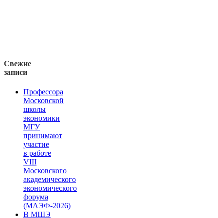
Свежие
записи
Профессора
Московской
школы
экономики
МГУ
принимают
участие
в работе
VIII
Московского
академического
экономического
форума
(МАЭФ-2026)
В МШЭ