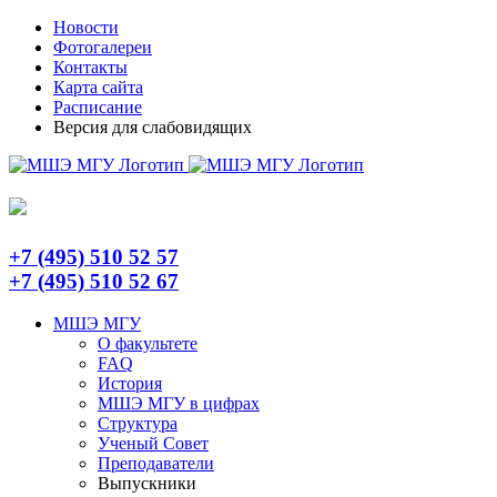
Skip
Telegram
Новости
to
Фотогалереи
content
Контакты
Карта сайта
Расписание
Версия для слабовидящих
+7 (495) 510 52 57
+7 (495) 510 52 67
МШЭ МГУ
О факультете
FAQ
История
МШЭ МГУ в цифрах
Структура
Ученый Совет
Преподаватели
Выпускники