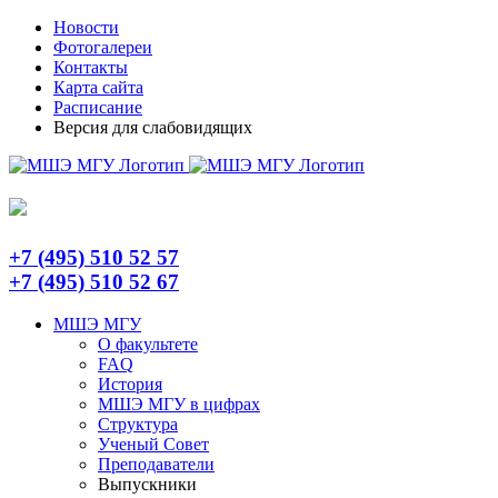
Skip
Telegram
Новости
to
Фотогалереи
content
Контакты
Карта сайта
Расписание
Версия для слабовидящих
+7 (495) 510 52 57
+7 (495) 510 52 67
МШЭ МГУ
О факультете
FAQ
История
МШЭ МГУ в цифрах
Структура
Ученый Совет
Преподаватели
Выпускники