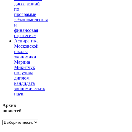
диссертаций
по
программе
«Экономическая
и
финансовая
стратегия»
Аспирантка
Московской
школы
экономики
Марина
Микитчук
получила
диплом
кандидата
экономических
наук.
Архив
новостей
Архив
новостей