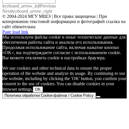
keyboard_arrow_left
Previous
Next
keyboard_arrow_right
© 2004-2024 МГУ МШЭ | Все права защищены | При
копировании текстовой информации и фотографий ссылка на
сайт обязательна
Telegram
Page load link
Мы используем файлы cookie и иные технические данные для
обеспечения работы сайта и анализа его использования.
Продолжая использование сайта, включая нажатие кнопки
«OK», вы подтверждаете согласие с использованием cookie.
Вы можете отключить cookie в настройках браузера.
We use cookies and other technical data to ensure the proper
operation of the website and analyze its usage. By continuing to use
the website, including by clicking the 'OK' button, you confirm your
consent to the use of cookies. You can disable cookies in your
browser settings.
OK
Политика обработки Cookie-файлов / Cookie Policy
Go
to
Top