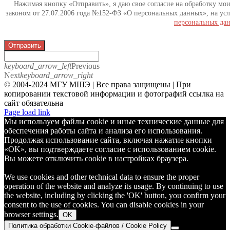
Нажимая кнопку «Отправить», я даю свое согласие на обработку мо
законом от 27.07.2006 года №152-ФЗ «О персональных данных», на усл
персональных да
Отправить
keyboard_arrow_left
Previous
Next
keyboard_arrow_right
© 2004-2024 МГУ МШЭ | Все права защищены | При
копировании текстовой информации и фотографий ссылка на
сайт обязательна
Telegram
Page load link
Мы используем файлы cookie и иные технические данные для
обеспечения работы сайта и анализа его использования.
Продолжая использование сайта, включая нажатие кнопки
«OK», вы подтверждаете согласие с использованием cookie.
Вы можете отключить cookie в настройках браузера.
We use cookies and other technical data to ensure the proper
operation of the website and analyze its usage. By continuing to use
the website, including by clicking the 'OK' button, you confirm your
consent to the use of cookies. You can disable cookies in your
browser settings.
OK
Политика обработки Cookie-файлов / Cookie Policy