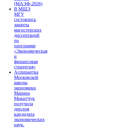
(МАЭФ-2026)
В МШЭ
МГУ
состоялись
защиты
магистерских
диссертаций
по
программе
«Экономическая
и
финансовая
стратегия»
Аспирантка
Московской
школы
экономики
Марина
Микитчук
получила
диплом
кандидата
экономических
наук.