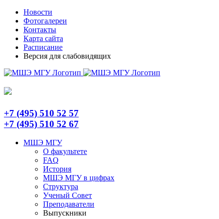
Skip
Telegram
Новости
to
Фотогалереи
content
Контакты
Карта сайта
Расписание
Версия для слабовидящих
+7 (495) 510 52 57
+7 (495) 510 52 67
МШЭ МГУ
О факультете
FAQ
История
МШЭ МГУ в цифрах
Структура
Ученый Совет
Преподаватели
Выпускники