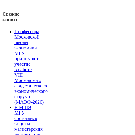
Свежие
записи
Профессора
Московской
школы
экономики
МГУ
принимают
участие
в работе
VIII
Московского
академического
экономического
форума
(МАЭФ-2026)
В МШЭ
МГУ
состоялись
защиты
магистерских
диссертаций