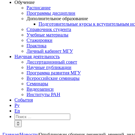
Обучение
Расписание
Программы дисциплин
Дополнительное образование
Подготовительные курсы к вступительным и
Справочник студента
Учебные материалы
Стажировки
Практика
Личный кабинет МГУ
Научная деятельность
Диссертационный совет
Научные публикации
Программа развития МГУ
Всероссийские семинары
Семинары
Видеозаписи
Институты РАН
События
Ру
En
Результат
поиска:
Главная
/
Новости
/
Опубликован сборник рецензий, мнений, ана