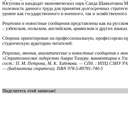
Юсупова и кандидат экономических наук Саида Шавкатовна М
полезность данного труда для принятия долгосрочных стратег
уровне как государственного и военного, так и хозяйственного
Рецензии и новостные сообщения представлены как на русском,
– узбекском, польском, английском, армянском и других языках
Сборник ориентирован на профессиональную, профессорско-п
студенческую аудитории читателей.
Рецензии, мнения, аналитические и новостные сообщения о мо
«Стратегическое лидерство Амира Тимура: комментарии к Уло
сост.: П. М. Петрова, М. К. Хабекова. — СПб. : ИПЦ СЗИУ РА
— (Библиотека стратега).
ISBN 978-5-89781-740-5
Поделитесь этой записью!