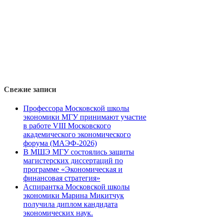
Свежие записи
Профессора Московской школы
экономики МГУ принимают участие
в работе VIII Московского
академического экономического
форума (МАЭФ-2026)
В МШЭ МГУ состоялись защиты
магистерских диссертаций по
программе «Экономическая и
финансовая стратегия»
Аспирантка Московской школы
экономики Марина Микитчук
получила диплом кандидата
экономических наук.