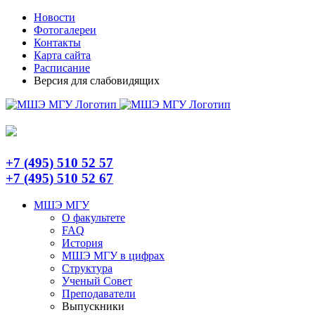
Skip
Telegram
Новости
to
Фотогалереи
content
Контакты
Карта сайта
Расписание
Версия для слабовидящих
+7 (495) 510 52 57
+7 (495) 510 52 67
МШЭ МГУ
О факультете
FAQ
История
МШЭ МГУ в цифрах
Структура
Ученый Совет
Преподаватели
Выпускники