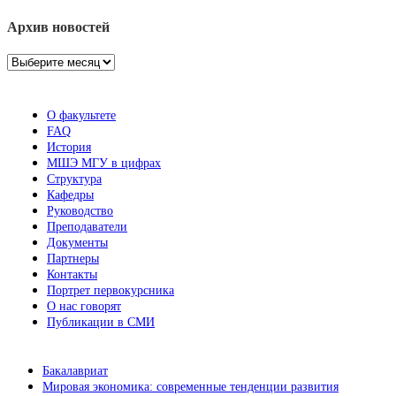
Архив новостей
Архив
новостей
О факультете
FAQ
История
МШЭ МГУ в цифрах
Структура
Кафедры
Руководство
Преподаватели
Документы
Партнеры
Контакты
Портрет первокурсника
О нас говорят
Публикации в СМИ
Бакалавриат
Мировая экономика: современные тенденции развития