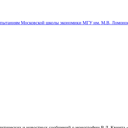
спытаниям Московской школы экономики МГУ им. М.В. Ломоно
литических и новостных сообщений о монографии В.Л. Квинта 