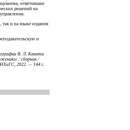
ирзиеева, отметившие
ических решений на
 управления.
 так и на языке издания
.
реподавательскую и
нографии В. Л. Квинта
жению» : сборник /
НХиГС, 2022. — 144 c.