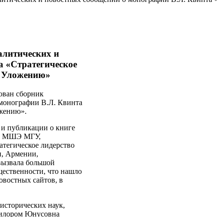
алитических и
а «Стратегическое
к Уложению»
кован сборник
 монографии В.Л. Квинта
ожению».
 и публикации о книге
ии МШЭ МГУ,
атегическое лидерство
и, Армении,
ызвала большой
бщественности, что нашло
овостных сайтов, в
исторических наук,
Дилором Юнусовна