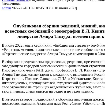
Уложению»
admin
2022-06-10T09:18:45+03:00
10 июня 2022
|
Опубликован сборник рецензий, мнений, ан
новостных сообщений о монографии В.Л. Квинт
лидерство Амира Тимура: комментарии 
В июне 2022 года в серии книг «Библиотека стратега» опубли
«Рецензии, мнения, аналитические и новостные сообщения» о
«Стратегическое лидерство Амира Тимура: комментарии к Ул
В сборнике представлены предисловия, рецензии, презентации
заведующего кафедрой экономической и финансовой стратег
Иностранного члена РАН, д.э.н., профессора В. Л. Квинта «Стр
Амира Тимура: комментарии к уложению», вышедшие в Росси
Кыргызстане, Польше, Словении, США и Узбекистане. Книга в
интерес ученых, преподавателей, студенческой аудитории и о
свое отражение на страницах академических журналов, газет, н
выступлениях специалистов на радио и по телевидению.
В качестве авторов предисловий в сборнике выступили доктор 
профессор, академик Академии наук Республики Узбекистан 