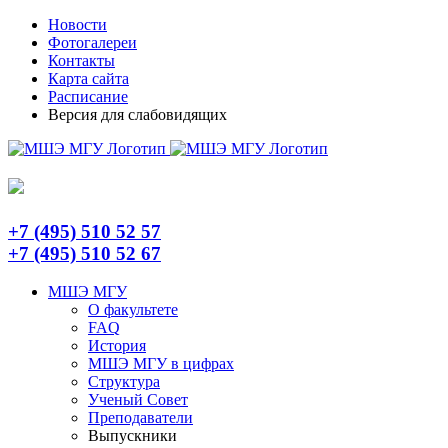
Skip
Telegram
Новости
to
Фотогалереи
content
Контакты
Карта сайта
Расписание
Версия для слабовидящих
+7 (495) 510 52 57
+7 (495) 510 52 67
МШЭ МГУ
О факультете
FAQ
История
МШЭ МГУ в цифрах
Структура
Ученый Совет
Преподаватели
Выпускники