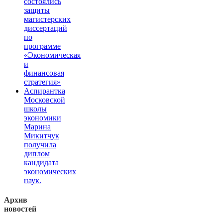
состоялись
защиты
магистерских
диссертаций
по
программе
«Экономическая
и
финансовая
стратегия»
Аспирантка
Московской
школы
экономики
Марина
Микитчук
получила
диплом
кандидата
экономических
наук.
Архив
новостей