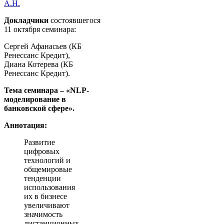
А.Н.
Докладчики
состоявшегося
11 октября семинара:
Сергей Афанасьев (КБ
Ренессанс Кредит),
Диана Котерева (КБ
Ренессанс Кредит).
Тема семинара – «NLP-
моделирование в
банковской сфере».
Аннотация:
Развитие
цифровых
технологий и
общемировые
тенденции
использования
их в бизнесе
увеличивают
значимость
дистанционных