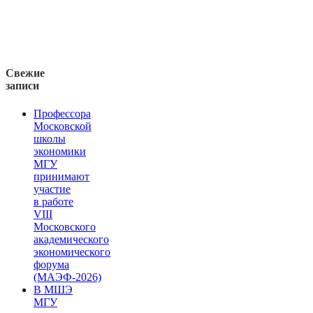
Свежие
записи
Профессора
Московской
школы
экономики
МГУ
принимают
участие
в работе
VIII
Московского
академического
экономического
форума
(МАЭФ-2026)
В МШЭ
МГУ