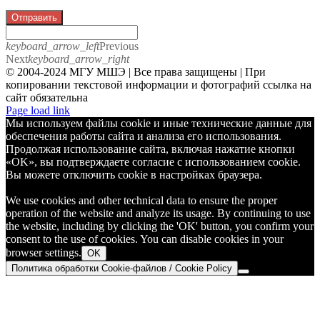
Отправить
keyboard_arrow_left
Previous
Next
keyboard_arrow_right
© 2004-2024 МГУ МШЭ | Все права защищены | При
копировании текстовой информации и фотографий ссылка на
сайт обязательна
Telegram
Page load link
Мы используем файлы cookie и иные технические данные для
обеспечения работы сайта и анализа его использования.
Продолжая использование сайта, включая нажатие кнопки
«OK», вы подтверждаете согласие с использованием cookie.
Вы можете отключить cookie в настройках браузера.
We use cookies and other technical data to ensure the proper
operation of the website and analyze its usage. By continuing to use
the website, including by clicking the 'OK' button, you confirm your
consent to the use of cookies. You can disable cookies in your
browser settings.
OK
Политика обработки Cookie-файлов / Cookie Policy
Go
to
Top