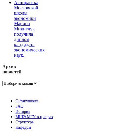
Аспирантка
Московской
школы
экономики
Марина
Микитчук
получила
диплом
кандидата
экономических
наук.
Архив
новостей
Архив
новостей
О факультете
FAQ
История
МШЭ МГУ в цифрах
Структура
Кафедры