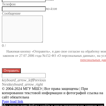
Телефон
no-icon
Сообщение
0
/
Нажимая кнопку «Отправить», я даю свое согласие на обработку мо
законом от 27.07.2006 года №152-ФЗ «О персональных данных», на усл
персональных да
Отправить
keyboard_arrow_left
Previous
Next
keyboard_arrow_right
© 2004-2024 МГУ МШЭ | Все права защищены | При
копировании текстовой информации и фотографий ссылка на
сайт обязательна
Telegram
Page load link
Мы используем файлы cookie и иные технические данные для