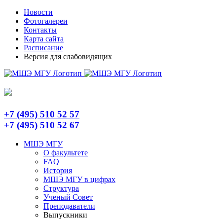
Skip
Telegram
Новости
to
Фотогалереи
content
Контакты
Карта сайта
Расписание
Версия для слабовидящих
+7 (495) 510 52 57
+7 (495) 510 52 67
МШЭ МГУ
О факультете
FAQ
История
МШЭ МГУ в цифрах
Структура
Ученый Совет
Преподаватели
Выпускники