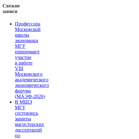
Свежие
записи
Профессора
Московской
школы
экономики
МГУ
принимают
участие
в работе
VIII
Московского
академического
экономического
форума
(МАЭФ-2026)
В МШЭ
МГУ
состоялись
защиты
магистерских
диссертаций
по