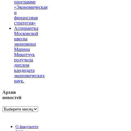
программе
«Экономическая
и
финансовая
стратегия»
Аспирантка
Московской
школы
экономики
Марина
Микитчук
получила
диплом
кандидата
экономических
наук.
Архив
новостей
Архив
новостей
О факультете