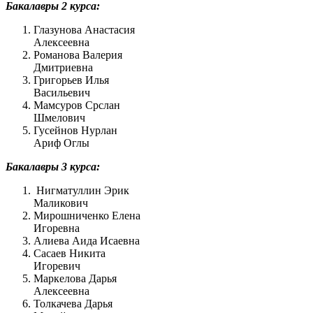
Бакалавры 2 курса:
Глазунова Анастасия
Алексеевна
Романова Валерия
Дмитриевна
Григорьев Илья
Васильевич
Мамсуров Срслан
Шмелович
Гусейнов Нурлан
Ариф Оглы
Бакалавры 3 курса:
Нигматуллин Эрик
Маликович
Мирошниченко Елена
Игоревна
Алиева Аида Исаевна
Сасаев Никита
Игоревич
Маркелова Дарья
Алексеевна
Толкачева Дарья