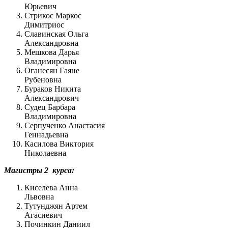
Юрьевич
Стрикос Маркос
Димитриос
Славинская Ольга
Александровна
Мешкова Дарья
Владимировна
Оганесян Гаяне
Рубеновна
Бураков Никита
Александрович
Судец Барбара
Владимировна
Серпученко Анастасия
Геннадьевна
Касилова Виктория
Николаевна
Магистры 2 курса:
Киселева Анна
Львовна
Тутунджян Артем
Агасиевич
Починкин Даниил