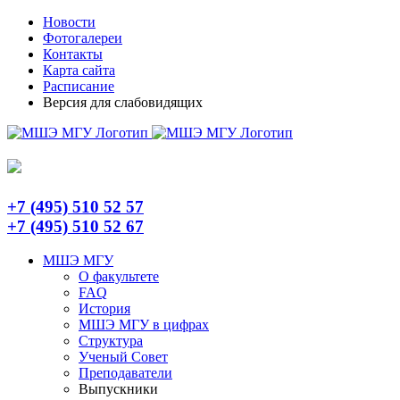
Skip
Telegram
Новости
to
Фотогалереи
content
Контакты
Карта сайта
Расписание
Версия для слабовидящих
+7 (495) 510 52 57
+7 (495) 510 52 67
МШЭ МГУ
О факультете
FAQ
История
МШЭ МГУ в цифрах
Структура
Ученый Совет
Преподаватели
Выпускники