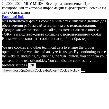
© 2004-2024 МГУ МШЭ | Все права защищены | При
копировании текстовой информации и фотографий ссылка на
сайт обязательна
Telegram
Page load link
Мы используем файлы cookie и иные технические данные для
обеспечения работы сайта и анализа его использования.
Продолжая использование сайта, включая нажатие кнопки
«OK», вы подтверждаете согласие с использованием cookie.
Вы можете отключить cookie в настройках браузера.
We use cookies and other technical data to ensure the proper
operation of the website and analyze its usage. By continuing to use
the website, including by clicking the 'OK' button, you confirm your
consent to the use of cookies. You can disable cookies in your
browser settings.
OK
Политика обработки Cookie-файлов / Cookie Policy
Go
to
Top