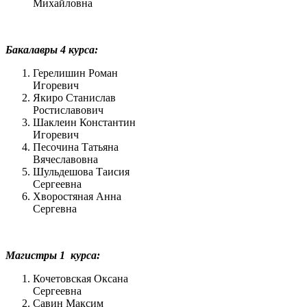
Михайловна
Бакалавры 4 курса:
Герелишин Роман
Игоревич
Якиро Станислав
Ростиславович
Шаклеин Константин
Игоревич
Песочина Татьяна
Вячеславовна
Шульдешова Таисия
Сергеевна
Хворостяная Анна
Сергевна
Магистры 1 курса:
Кочетовская Оксана
Сергеевна
Савин Максим