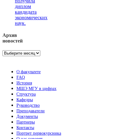
получила
диплом
кандидата
экономических
наук.
Архив
новостей
Архив
новостей
О факультете
FAQ
История
МШЭ МГУ в цифрах
Структура
Кафедры
Руководство
Преподаватели
Документы
Партнеры
Контакты
Портрет первокурсника
О нас говорят