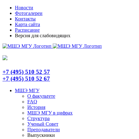
Skip
Telegram
Новости
to
Фотогалереи
content
Контакты
Карта сайта
Расписание
Версия для слабовидящих
+7 (495) 510 52 57
+7 (495) 510 52 67
МШЭ МГУ
О факультете
FAQ
История
МШЭ МГУ в цифрах
Структура
Ученый Совет
Преподаватели
Выпускники