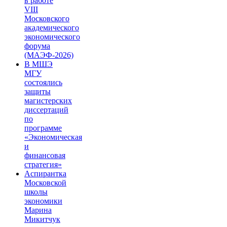
в работе
VIII
Московского
академического
экономического
форума
(МАЭФ-2026)
В МШЭ
МГУ
состоялись
защиты
магистерских
диссертаций
по
программе
«Экономическая
и
финансовая
стратегия»
Аспирантка
Московской
школы
экономики
Марина
Микитчук