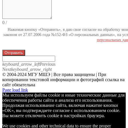
0
/
Нажимая кнопку «Отправить», я даю свое согласие на обработку мо
законом от 27.07.2006 года №152-ФЗ «О персональных данных», на усл
персональных да
Отправить
keyboard_arrow_left
Previous
Next
keyboard_arrow_right
© 2004-2024 МГУ МШЭ | Все права защищены | При
копировании текстовой информации и фотографий ссылка на
сайт обязательна
Telegram
Page load link
Мы используем файлы cookie и иные технические данные для
обеспечения работы сайта и анализа его использования.
Продолжая использование сайта, включая нажатие кнопки
«OK», вы подтверждаете согласие с использованием cookie.
Вы можете отключить cookie в настройках браузера.
We use cookies and other technical data to ensure the proper