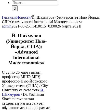
Результат
поиска:
Главная
/
Новости
/
Й. Шахмуров (Университет Нью-Йорка,
США): «Advanced International Macroeconomics»
admin
2021-03-25T14:30:15+03:00
26 марта 2021
|
Й. Шахмуров
(Университет Нью-
Йорка, США):
«Advanced
International
Macroeconomics»
С 22 по 26 марта визит-
профессор МШЭ МГУ,
профессор Нью-Йоркского
Университета (США) / City
University of New York
Й.
Шахмуров
/ Dr. Yochanan
Shachmurove читал
студентам магистратуры,
обучающимся по программе