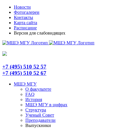
Skip
Telegram
Новости
to
Фотогалереи
content
Контакты
Карта сайта
Расписание
Версия для слабовидящих
+7 (495) 510 52 57
+7 (495) 510 52 67
МШЭ МГУ
О факультете
FAQ
История
МШЭ МГУ в цифрах
Структура
Ученый Совет
Преподаватели
Выпускники