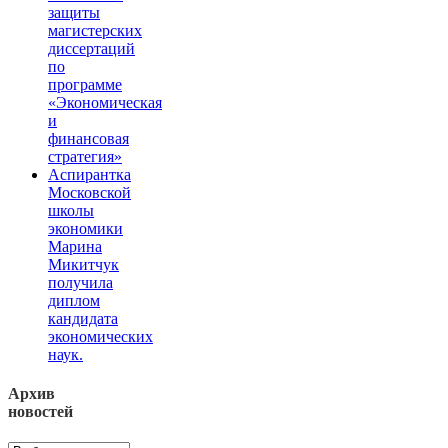
защиты
магистерских
диссертаций
по
программе
«Экономическая
и
финансовая
стратегия»
Аспирантка
Московской
школы
экономики
Марина
Микитчук
получила
диплом
кандидата
экономических
наук.
Архив
новостей