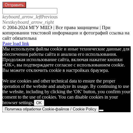
Отправить
keyboard_arrow_left
Previous
Next
keyboard_arrow_right
© 2004-2024 МГУ МШЭ | Все права защищены | При
копировании текстовой информации и фотографий ссылка на
сайт обязательна
Telegram
Page load link
Мы используем файлы cookie и иные технические данные для
обеспечения работы сайта и анализа его использования.
Продолжая использование сайта, включая нажатие кнопки
«OK», вы подтверждаете согласие с использованием cookie.
Вы можете отключить cookie в настройках браузера.
We use cookies and other technical data to ensure the proper
operation of the website and analyze its usage. By continuing to use
the website, including by clicking the 'OK' button, you confirm your
consent to the use of cookies. You can disable cookies in your
browser settings.
OK
Политика обработки Cookie-файлов / Cookie Policy
Go
to
Top