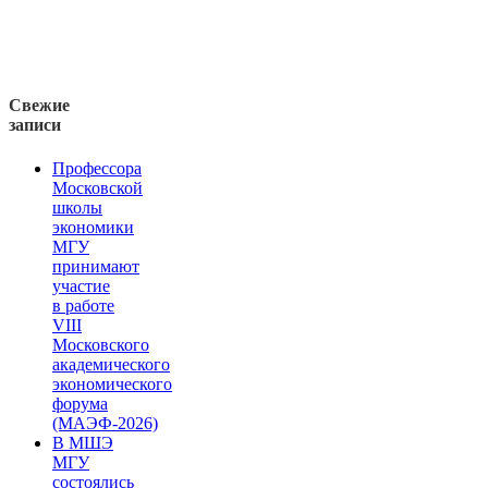
Свежие
записи
Профессора
Московской
школы
экономики
МГУ
принимают
участие
в работе
VIII
Московского
академического
экономического
форума
(МАЭФ-2026)
В МШЭ
МГУ
состоялись