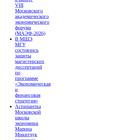
VIII
Московского
академического
экономического
форума
(МАЭФ-2026)
В МШЭ
МГУ
состоялись
защиты
магистерских
диссертаций
по
программе
«Экономическая
и
финансовая
стратегия»
Аспирантка
Московской
школы
экономики
Марина
Микитчук