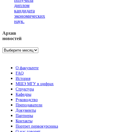
получила
диплом
кандидата
экономических
наук.
Архив
новостей
Архив
новостей
О факультете
FAQ
История
МШЭ МГУ в цифрах
Структура
Кафедры
Руководство
Преподаватели
Документы
Партнеры
Контакты
Портрет первокурсника
О нас говорят