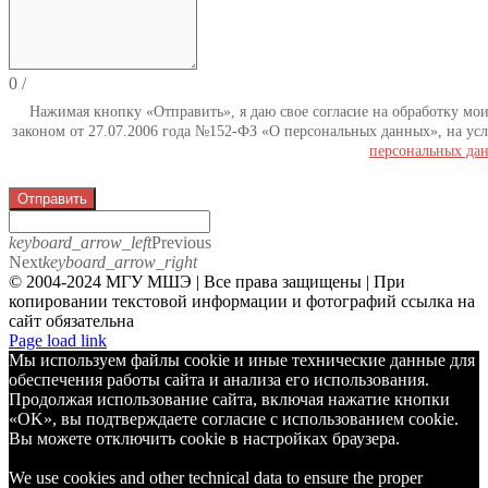
0
/
Нажимая кнопку «Отправить», я даю свое согласие на обработку мо
законом от 27.07.2006 года №152-ФЗ «О персональных данных», на усл
персональных да
Отправить
keyboard_arrow_left
Previous
Next
keyboard_arrow_right
© 2004-2024 МГУ МШЭ | Все права защищены | При
копировании текстовой информации и фотографий ссылка на
сайт обязательна
Telegram
Page load link
Мы используем файлы cookie и иные технические данные для
обеспечения работы сайта и анализа его использования.
Продолжая использование сайта, включая нажатие кнопки
«OK», вы подтверждаете согласие с использованием cookie.
Вы можете отключить cookie в настройках браузера.
We use cookies and other technical data to ensure the proper