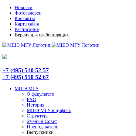
Skip
Telegram
Новости
to
Фотогалереи
content
Контакты
Карта сайта
Расписание
Версия для слабовидящих
+7 (495) 510 52 57
+7 (495) 510 52 67
МШЭ МГУ
О факультете
FAQ
История
МШЭ МГУ в цифрах
Структура
Ученый Совет
Преподаватели
Выпускники