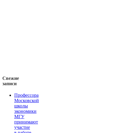
Свежие
записи
Профессора
Московской
школы
экономики
МГУ
принимают
участие
в работе