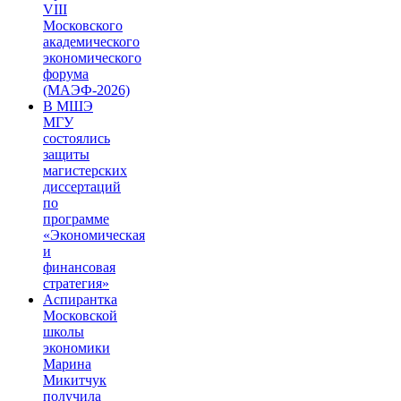
VIII
Московского
академического
экономического
форума
(МАЭФ-2026)
В МШЭ
МГУ
состоялись
защиты
магистерских
диссертаций
по
программе
«Экономическая
и
финансовая
стратегия»
Аспирантка
Московской
школы
экономики
Марина
Микитчук
получила