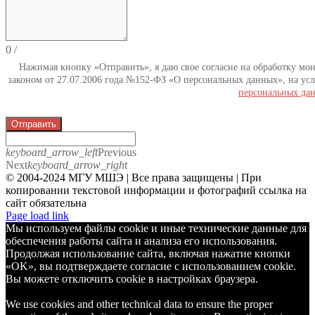
0
/
Нажимая кнопку «Отправить», я даю свое согласие на обработку мо
законом от 27.07.2006 года №152-ФЗ «О персональных данных», на усл
персональных да
Отправить
keyboard_arrow_left
Previous
Next
keyboard_arrow_right
© 2004-2024 МГУ МШЭ | Все права защищены | При
копировании текстовой информации и фотографий ссылка на
сайт обязательна
Telegram
Page load link
Мы используем файлы cookie и иные технические данные для
обеспечения работы сайта и анализа его использования.
Продолжая использование сайта, включая нажатие кнопки
«OK», вы подтверждаете согласие с использованием cookie.
Вы можете отключить cookie в настройках браузера.
We use cookies and other technical data to ensure the proper