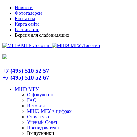
Skip
Telegram
Новости
to
Фотогалереи
content
Контакты
Карта сайта
Расписание
Версия для слабовидящих
+7 (495) 510 52 57
+7 (495) 510 52 67
МШЭ МГУ
О факультете
FAQ
История
МШЭ МГУ в цифрах
Структура
Ученый Совет
Преподаватели
Выпускники