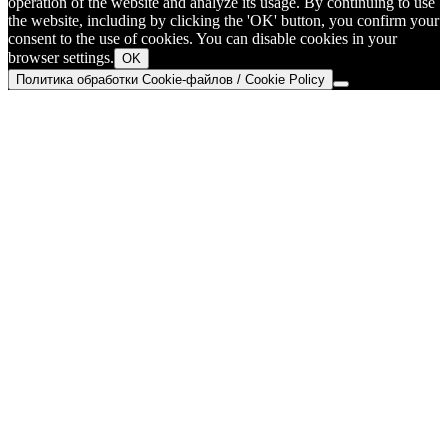
operation of the website and analyze its usage. By continuing to use
the website, including by clicking the 'OK' button, you confirm your
consent to the use of cookies. You can disable cookies in your
browser settings.
OK
Политика обработки Cookie-файлов / Cookie Policy
Go
to
Top