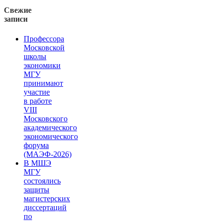
Свежие
записи
Профессора
Московской
школы
экономики
МГУ
принимают
участие
в работе
VIII
Московского
академического
экономического
форума
(МАЭФ-2026)
В МШЭ
МГУ
состоялись
защиты
магистерских
диссертаций
по