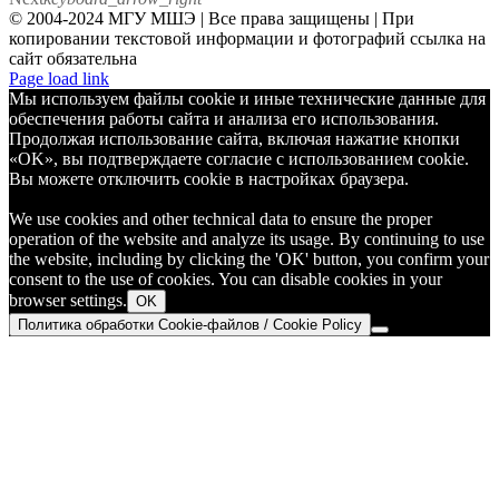
© 2004-2024 МГУ МШЭ | Все права защищены | При
копировании текстовой информации и фотографий ссылка на
сайт обязательна
Telegram
Page load link
Мы используем файлы cookie и иные технические данные для
обеспечения работы сайта и анализа его использования.
Продолжая использование сайта, включая нажатие кнопки
«OK», вы подтверждаете согласие с использованием cookie.
Вы можете отключить cookie в настройках браузера.
We use cookies and other technical data to ensure the proper
operation of the website and analyze its usage. By continuing to use
the website, including by clicking the 'OK' button, you confirm your
consent to the use of cookies. You can disable cookies in your
browser settings.
OK
Политика обработки Cookie-файлов / Cookie Policy
Go
to
Top