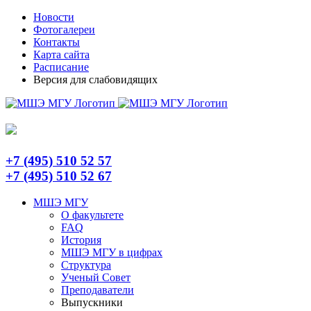
Skip
Telegram
Новости
to
Фотогалереи
content
Контакты
Карта сайта
Расписание
Версия для слабовидящих
+7 (495) 510 52 57
+7 (495) 510 52 67
МШЭ МГУ
О факультете
FAQ
История
МШЭ МГУ в цифрах
Структура
Ученый Совет
Преподаватели
Выпускники