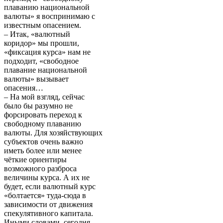
плаванию национальной
валюты» я воспринимаю с
известным опасением.
– Итак, «валютный
коридор» мы прошли,
«фиксация курса» нам не
подходит, «свободное
плавание национальной
валюты» вызывает
опасения…
– На мой взгляд, сейчас
было бы разумно не
форсировать переход к
свободному плаванию
валюты. Для хозяйствующих
субъектов очень важно
иметь более или менее
чёткие ориентиры
возможного разброса
величины курса. А их не
будет, если валютный курс
«болтается» туда-сюда в
зависимости от движения
спекулятивного капитала.
Иными словами, сегодня