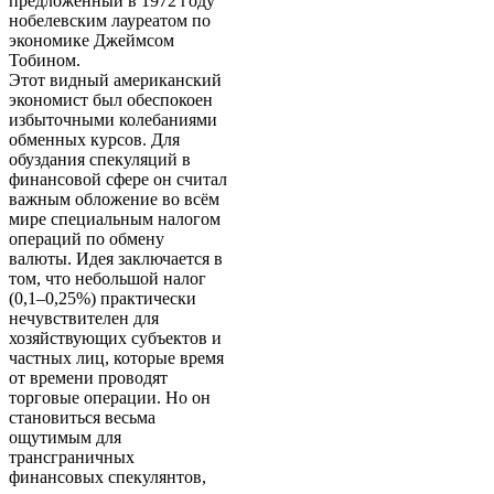
предложенный в 1972 году
нобелевским лауреатом по
экономике Джеймсом
Тобином.
Этот видный американский
экономист был обеспокоен
избыточными колебаниями
обменных курсов. Для
обуздания спекуляций в
финансовой сфере он считал
важным обложение во всём
мире специальным налогом
операций по обмену
валюты. Идея заключается в
том, что небольшой налог
(0,1–0,25%) практически
нечувствителен для
хозяйствующих субъектов и
частных лиц, которые время
от времени проводят
торговые операции. Но он
становиться весьма
ощутимым для
трансграничных
финансовых спекулянтов,