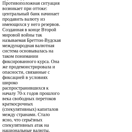
Противоположная ситуация
возникает при оттоке:
центральный банк начинает
продавить валюту из
имеющихся у него резервов.
Созданная в конце Второй
мировой войны так
называемая Бреттон-Вудская
международная валютная
система основывалась на
таком понимании
фиксированного курса. Она
же продемонстрировала и
опасности, связанные с
фиксацией в условиях
широко
распространившихся к
началу 70-х годов прошлого
века свободных перетоков
краткосрочных
(спекулятивных) капиталов
между странами. Стало
ясно, что серьёзных
спекулятивных атак на
национальные валюты,