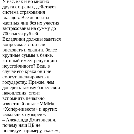
У нас, как и во многих
других странах, действует
система страхования
вкладов. Все депозиты
частных лиц без их участия
застрахованы на сумму до
700 тысяч рублей.
Вкладчики должны задаться
вопросом: а стоит ли
рисковать и хранить более
крупные суммы в банке,
который имеет репутацию
неустойчивого? Ведь в
случае его краха они не
смогут апеллировать к
государству. Прежде, чем
доверить такому банку свои
накопления, стоит
вспомнить печально
известный опыт «МММ»,
«Хопёр-инвеста» и других
«мыльных пузырей».
– Александр Дмитриевич,
почему наш ЦБ не
последует примеру, скажем,