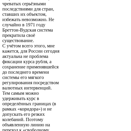
чреватых серьёзными
последствиями для стран,
ставших их объектом,
избежать невозможно. Не
случайно в 1971 году
Бреттон-Вудская система
прекратила своё
существование.
С учётом всего этого, мне
кажется, для России сегодня
актуальна не проблема
фиксации курса рубля, а
сохранение применявшейся
до последнего времени
системы его мягкого
регулирования посредством
валютных интервенций.
Тем самым можно
удерживать курс в
определённых границах (в
рамках «коридора») и не
допускать его резких
колебаний. Поэтому
объявленную линию на
переход к «свободному