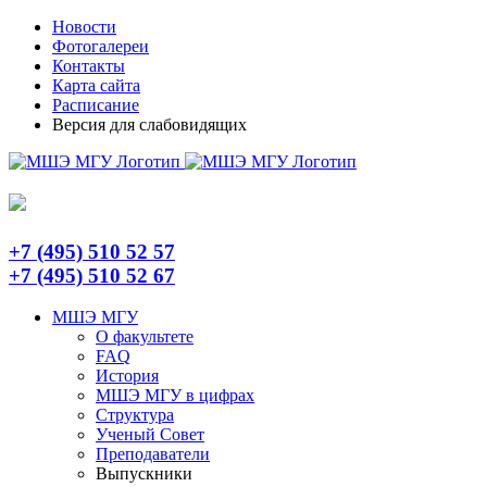
Skip
Telegram
Новости
to
Фотогалереи
content
Контакты
Карта сайта
Расписание
Версия для слабовидящих
+7 (495) 510 52 57
+7 (495) 510 52 67
МШЭ МГУ
О факультете
FAQ
История
МШЭ МГУ в цифрах
Структура
Ученый Совет
Преподаватели
Выпускники