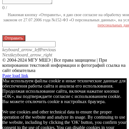
0
/
Нажимая кнопку «Отправить», я даю свое согласие на обработку мо
законом от 27.07.2006 года №152-ФЗ «О персональных данных», на усл
персональных да
Отправить
keyboard_arrow_left
Previous
Next
keyboard_arrow_right
© 2004-2024 МГУ МШЭ | Все права защищены | При
копировании текстовой информации и фотографий ссылка на
сайт обязательна
Telegram
Page load link
Мы используем файлы cookie и иные технические данные для
обеспечения работы сайта и анализа его использования.
Продолжая использование сайта, включая нажатие кнопки
«OK», вы подтверждаете согласие с использованием cookie.
Вы можете отключить cookie в настройках браузера.
We use cookies and other technical data to ensure the proper
operation of the website and analyze its usage. By continuing to use
the website, including by clicking the 'OK' button, you confirm your
consent to the use of cookies. You can disable cookies in your