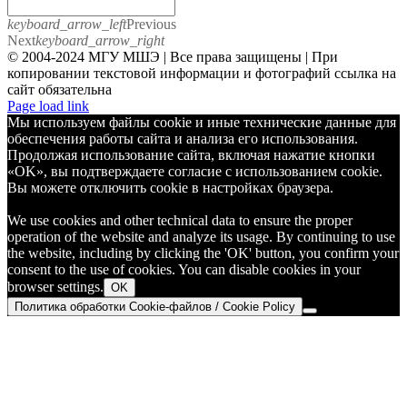
keyboard_arrow_left
Previous
Next
keyboard_arrow_right
© 2004-2024 МГУ МШЭ | Все права защищены | При
копировании текстовой информации и фотографий ссылка на
сайт обязательна
Telegram
Page load link
Мы используем файлы cookie и иные технические данные для
обеспечения работы сайта и анализа его использования.
Продолжая использование сайта, включая нажатие кнопки
«OK», вы подтверждаете согласие с использованием cookie.
Вы можете отключить cookie в настройках браузера.
We use cookies and other technical data to ensure the proper
operation of the website and analyze its usage. By continuing to use
the website, including by clicking the 'OK' button, you confirm your
consent to the use of cookies. You can disable cookies in your
browser settings.
OK
Политика обработки Cookie-файлов / Cookie Policy
Go
to
Top