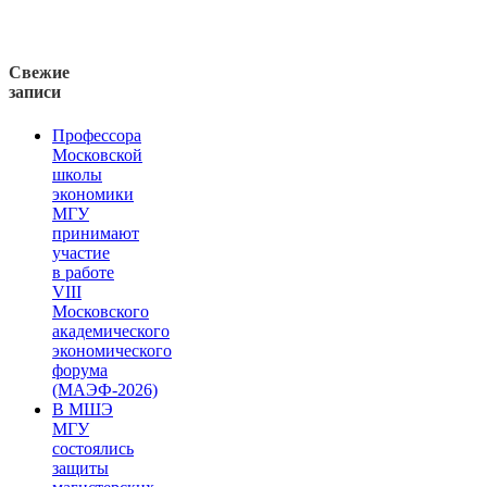
Свежие
записи
Профессора
Московской
школы
экономики
МГУ
принимают
участие
в работе
VIII
Московского
академического
экономического
форума
(МАЭФ-2026)
В МШЭ
МГУ
состоялись
защиты