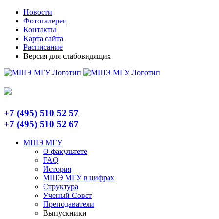
Skip
Telegram
Новости
to
Фотогалереи
content
Контакты
Карта сайта
Расписание
Версия для слабовидящих
+7 (495) 510 52 57
+7 (495) 510 52 67
МШЭ МГУ
О факультете
FAQ
История
МШЭ МГУ в цифрах
Структура
Ученый Совет
Преподаватели
Выпускники