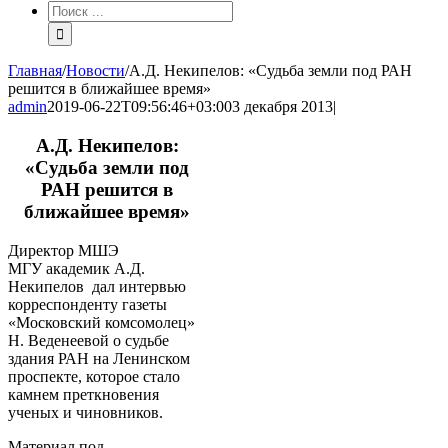
Результат
поиска:
Главная
/
Новости
/
А.Д. Некипелов: «Судьба земли под РАН
решится в ближайшее время»
admin
2019-06-22T09:56:46+03:00
3 декабря 2013
|
А.Д. Некипелов:
«Судьба земли под
РАН решится в
ближайшее время»
Директор МШЭ
МГУ академик А.Д.
Некипелов дал интервью
корреспонденту газеты
«Московский комсомолец»
Н. Веденеевой о судьбе
здания РАН на Ленинском
проспекте, которое стало
камнем преткновения
ученых и чиновников.
Материал под