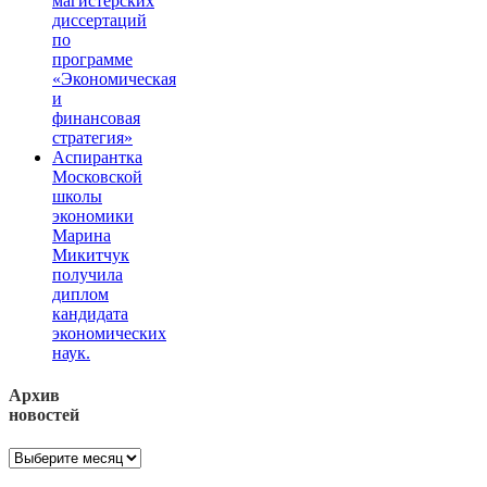
магистерских
диссертаций
по
программе
«Экономическая
и
финансовая
стратегия»
Аспирантка
Московской
школы
экономики
Марина
Микитчук
получила
диплом
кандидата
экономических
наук.
Архив
новостей
Архив
новостей