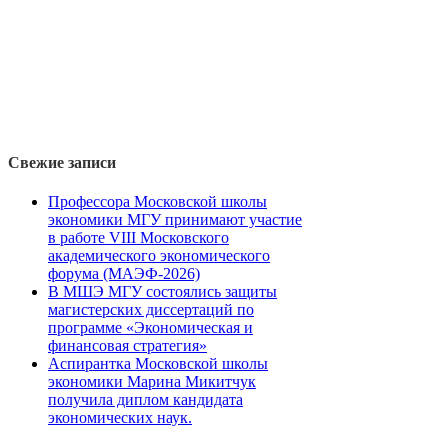
Свежие записи
Профессора Московской школы
экономики МГУ принимают участие
в работе VIII Московского
академического экономического
форума (МАЭФ-2026)
В МШЭ МГУ состоялись защиты
магистерских диссертаций по
программе «Экономическая и
финансовая стратегия»
Аспирантка Московской школы
экономики Марина Микитчук
получила диплом кандидата
экономических наук.