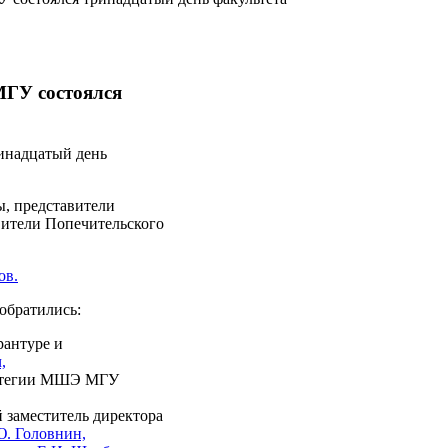
МГУ состоялся
инадцатый день
ы, представители
ители Попечительского
ов.
обратились:
рантуре и
,
ратегии МШЭ МГУ
 заместитель директора
. Головнин,