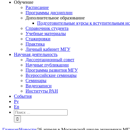
Обучение
Расписание
Программы дисциплин
Дополнительное образование
Подготовительные курсы к вступительным и
Справочник студента
Учебные материалы
Стажировки
Практика
Личный кабинет МГУ
Научная деятельность
Диссертационный совет
Научные публикации
Программа развития МГУ
Всероссийские семинары
Семинары
Видеозаписи
Институты РАН
События
Ру
En
Результат
поиска:
Главная
/
Новости
/
26 апреля в Московской школе экономики МГУ