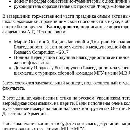
доцент кафедры общественно-гуманитарных дисциплин к
руководитель образовательных проектов Фонда «Вольное
В завершении торжественной части праздника самым активны
школы экономики, проявившим свои способности в науке, в об
спорте были вручены
Благодарности
, подписанные директо
академиком А.Д. Некипеловым:
Марии Осокиной, Лидии Лавровой и Дмитрию Новожил
Благодарности за активное участие в международной ф
Research Competition – 2017
Полина Верещагина получила Благодарность за активное
жизни факультета
Дольгану Нюдлееву была вручена Благодарность за успеш
шахматных турнирах сборной команды МГУ имени М.В.
Затем состоялся замечательный концерт, подготовленный студ
факультета.
В этот день звучали песни и стихи на русском, украинском, тат
азербайджанском языках, на иврите. Были исполнены очень ко
музыкальные номера на национальных инструментах Осетии, 
Дагестана и Армении.
После окончания концерта в буфете состоялась дегустация нац
приготовленных студентами МШЭ МГУ.