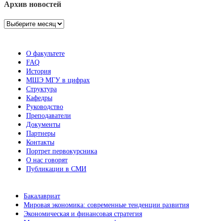
Архив новостей
Архив
новостей
О факультете
FAQ
История
МШЭ МГУ в цифрах
Структура
Кафедры
Руководство
Преподаватели
Документы
Партнеры
Контакты
Портрет первокурсника
О нас говорят
Публикации в СМИ
Бакалавриат
Мировая экономика: современные тенденции развития
Экономическая и финансовая стратегия