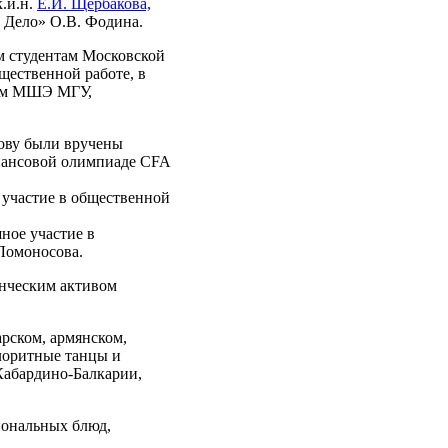
.и.н.
Е.И. Щербакова,
 Дело» О.В. Фодина.
м студентам Московской
щественной работе, в
ром МШЭ МГУ,
ову были вручены
инансовой олимпиаде CFA
 участие в общественной
ное участие в
Ломоносова.
енческим активом
арском, армянском,
лоритные танцы и
Кабардино-Балкарии,
иональных блюд,