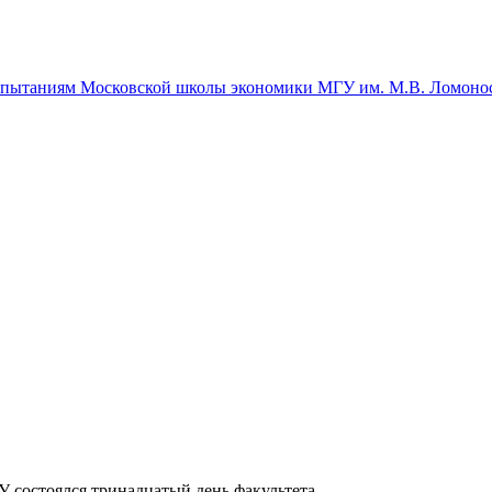
спытаниям Московской школы экономики МГУ им. М.В. Ломоно
 состоялся тринадцатый день факультета