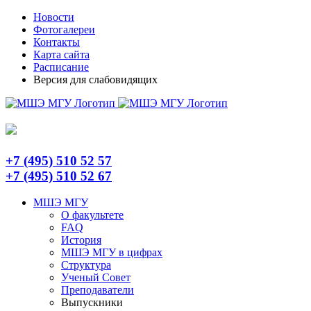
Skip
Telegram
Новости
to
Фотогалереи
content
Контакты
Карта сайта
Расписание
Версия для слабовидящих
+7 (495) 510 52 57
+7 (495) 510 52 67
МШЭ МГУ
О факультете
FAQ
История
МШЭ МГУ в цифрах
Структура
Ученый Совет
Преподаватели
Выпускники