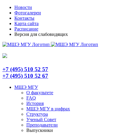
Skip
Telegram
Новости
to
Фотогалереи
content
Контакты
Карта сайта
Расписание
Версия для слабовидящих
+7 (495) 510 52 57
+7 (495) 510 52 67
МШЭ МГУ
О факультете
FAQ
История
МШЭ МГУ в цифрах
Структура
Ученый Совет
Преподаватели
Выпускники