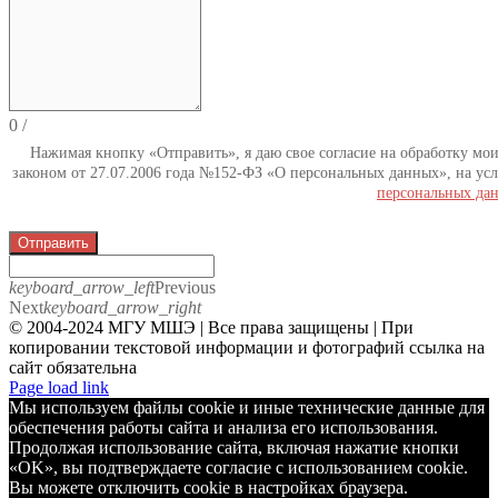
0
/
Нажимая кнопку «Отправить», я даю свое согласие на обработку мо
законом от 27.07.2006 года №152-ФЗ «О персональных данных», на усл
персональных да
Отправить
keyboard_arrow_left
Previous
Next
keyboard_arrow_right
© 2004-2024 МГУ МШЭ | Все права защищены | При
копировании текстовой информации и фотографий ссылка на
сайт обязательна
Telegram
Page load link
Мы используем файлы cookie и иные технические данные для
обеспечения работы сайта и анализа его использования.
Продолжая использование сайта, включая нажатие кнопки
«OK», вы подтверждаете согласие с использованием cookie.
Вы можете отключить cookie в настройках браузера.