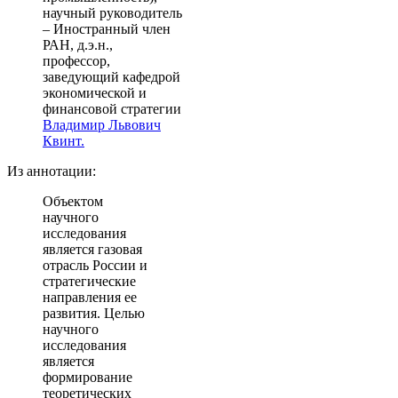
научный руководитель
– Иностранный член
РАН, д.э.н.,
профессор,
заведующий кафедрой
экономической и
финансовой стратегии
Владимир Львович
Квинт.
Из аннотации:
Объектом
научного
исследования
является газовая
отрасль России и
стратегические
направления ее
развития. Целью
научного
исследования
является
формирование
теоретических