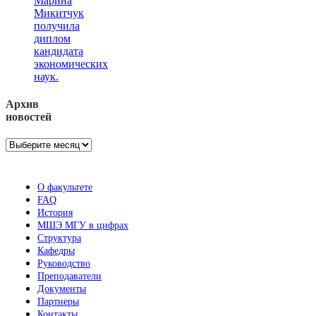
Марина
Микитчук
получила
диплом
кандидата
экономических
наук.
Архив
новостей
Архив
новостей
О факультете
FAQ
История
МШЭ МГУ в цифрах
Структура
Кафедры
Руководство
Преподаватели
Документы
Партнеры
Контакты