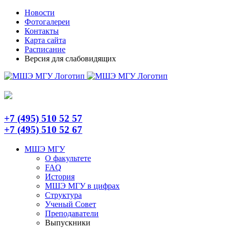
Skip
Telegram
Новости
to
Фотогалереи
content
Контакты
Карта сайта
Расписание
Версия для слабовидящих
+7 (495) 510 52 57
+7 (495) 510 52 67
МШЭ МГУ
О факультете
FAQ
История
МШЭ МГУ в цифрах
Структура
Ученый Совет
Преподаватели
Выпускники