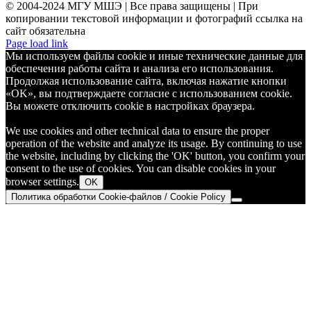
© 2004-2024 МГУ МШЭ | Все права защищены | При
копировании текстовой информации и фотографий ссылка на
сайт обязательна
Telegram
Page load link
Мы используем файлы cookie и иные технические данные для
обеспечения работы сайта и анализа его использования.
Продолжая использование сайта, включая нажатие кнопки
«OK», вы подтверждаете согласие с использованием cookie.
Вы можете отключить cookie в настройках браузера.
We use cookies and other technical data to ensure the proper
operation of the website and analyze its usage. By continuing to use
the website, including by clicking the 'OK' button, you confirm your
consent to the use of cookies. You can disable cookies in your
browser settings.
OK
Политика обработки Cookie-файлов / Cookie Policy
Go
to
Top