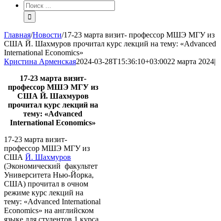
Результат
поиска:
Главная
/
Новости
/
17-23 марта визит- профессор МШЭ МГУ из
США Й. Шахмуров прочитал курс лекций на тему: «Advanced
International Economics»
Кристина Арменская
2024-03-28T15:36:10+03:00
22 марта 2024
|
17-23 марта визит-
профессор МШЭ МГУ из
США Й. Шахмуров
прочитал курс лекций на
тему: «Advanced
International Economics»
17-23 марта визит-
профессор МШЭ МГУ из
США
Й. Шахмуров
(Экономический факультет
Университета Нью-Йорка,
США)
прочитал в очном
режиме курс лекций на
тему: «Advanced International
Economics» на английском
языке для студентов 1 курса