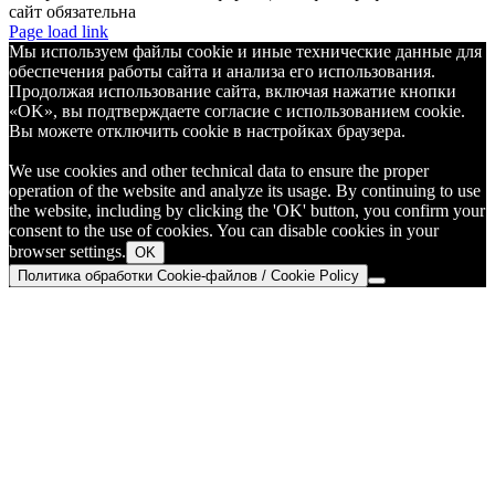
сайт обязательна
Telegram
Page load link
Мы используем файлы cookie и иные технические данные для
обеспечения работы сайта и анализа его использования.
Продолжая использование сайта, включая нажатие кнопки
«OK», вы подтверждаете согласие с использованием cookie.
Вы можете отключить cookie в настройках браузера.
We use cookies and other technical data to ensure the proper
operation of the website and analyze its usage. By continuing to use
the website, including by clicking the 'OK' button, you confirm your
consent to the use of cookies. You can disable cookies in your
browser settings.
OK
Политика обработки Cookie-файлов / Cookie Policy
Go
to
Top