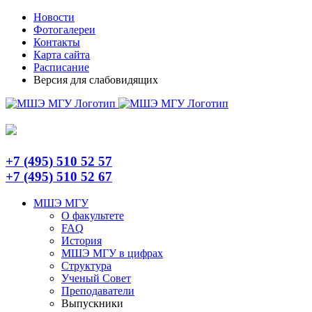
Skip
Telegram
Новости
to
Фотогалереи
content
Контакты
Карта сайта
Расписание
Версия для слабовидящих
+7 (495) 510 52 57
+7 (495) 510 52 67
МШЭ МГУ
О факультете
FAQ
История
МШЭ МГУ в цифрах
Структура
Ученый Совет
Преподаватели
Выпускники