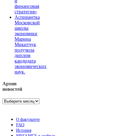
и
финансовая
стратегия»
Аспирантка
Московской
школы
экономики
Марина
Микитчук
получила
диплом
кандидата
экономических
наук.
Архив
новостей
Архив
новостей
О факультете
FAQ
История
МШЭ МГУ в цифрах