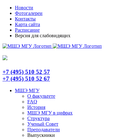
Skip
Telegram
Новости
to
Фотогалереи
content
Контакты
Карта сайта
Расписание
Версия для слабовидящих
+7 (495) 510 52 57
+7 (495) 510 52 67
МШЭ МГУ
О факультете
FAQ
История
МШЭ МГУ в цифрах
Структура
Ученый Совет
Преподаватели
Выпускники