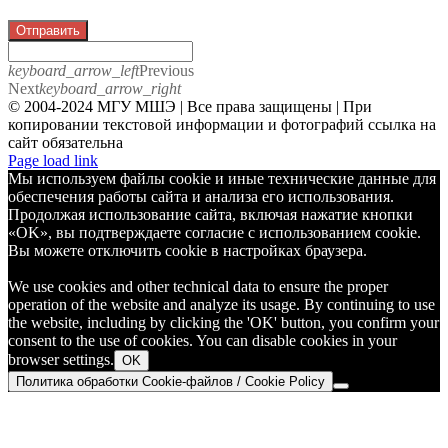
Отправить
keyboard_arrow_left
Previous
Next
keyboard_arrow_right
© 2004-2024 МГУ МШЭ | Все права защищены | При
копировании текстовой информации и фотографий ссылка на
сайт обязательна
Telegram
Page load link
Мы используем файлы cookie и иные технические данные для
обеспечения работы сайта и анализа его использования.
Продолжая использование сайта, включая нажатие кнопки
«OK», вы подтверждаете согласие с использованием cookie.
Вы можете отключить cookie в настройках браузера.
We use cookies and other technical data to ensure the proper
operation of the website and analyze its usage. By continuing to use
the website, including by clicking the 'OK' button, you confirm your
consent to the use of cookies. You can disable cookies in your
browser settings.
OK
Политика обработки Cookie-файлов / Cookie Policy
Go
to
Top