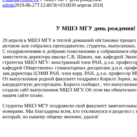
admin
2019-06-27T12:40:56+03:00
30 апреля 2010
|
У МШЭ МГУ день рождения!
29 апреля в МШЭ МГУ в теплой домашней обстановке прошел Д
актовом зале собрались преподаватели, студенты, выпускники
С поздравлениями и добрыми пожеланиями к собравшимся обр
заместитель директора школы С.В. Шакин, зав. кафедрой Эко
стратегии МШЭ МГУ- иностранный член РАН, д.э.н. профессор 
кафедрой Общественно- гуманитарных дисциплин д.и.н. профе
зам.директора ЦЭМИ РАН, член корр. РАН, д.э.н. профессор 
От выпускников родной факультет поздравил Кирилл Зорин, з
кандидатскую диссертацию. Кирилл сообщил , что выпускн
создали сайт выпускников МШЭ МГУ. Об этом мы обязательно
нашем сайте позже.
Студенты МШЭ МГУ поздравили свой факультет замечательн
номерами. Мы благодарны всем, кто откликнулся и разделил с
который, по нашему общему мнению, удался!