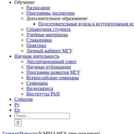
Обучение
Расписание
Программы дисциплин
Дополнительное образование
Подготовительные курсы к вступительным и
Справочник студента
Учебные материалы
Стажировки
Практика
Личный кабинет МГУ
Научная деятельность
Диссертационный совет
Научные публикации
Программа развития МГУ
Всероссийские семинары
Семинары
Видеозаписи
Институты РАН
События
Ру
En
Результат
поиска:
Главная
/
Новости
/
У МШЭ МГУ день рождения!