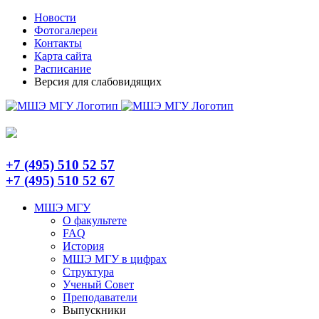
Skip
Telegram
Новости
to
Фотогалереи
content
Контакты
Карта сайта
Расписание
Версия для слабовидящих
+7 (495) 510 52 57
+7 (495) 510 52 67
МШЭ МГУ
О факультете
FAQ
История
МШЭ МГУ в цифрах
Структура
Ученый Совет
Преподаватели
Выпускники