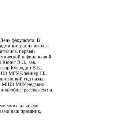
ень факультета. В
, администрация школы.
атились: первый
номической и финансовой
Квинт В.Л., зав.
ссор Кувалдин В.Б.,
МШЭ МГУ Клейнер Г.Б.
ащитивший год назад
ики МШЭ МГУ недавно
 подробнее расскажем на
ыми музыкальными
 нами наш праздник,