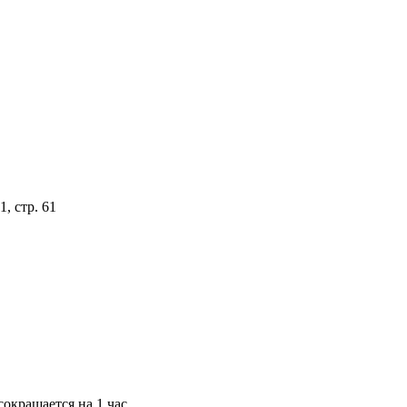
, стр. 61
окращается на 1 час