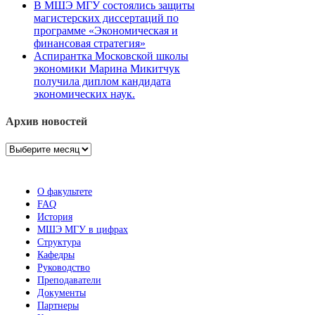
В МШЭ МГУ состоялись защиты
магистерских диссертаций по
программе «Экономическая и
финансовая стратегия»
Аспирантка Московской школы
экономики Марина Микитчук
получила диплом кандидата
экономических наук.
Архив новостей
Архив
новостей
О факультете
FAQ
История
МШЭ МГУ в цифрах
Структура
Кафедры
Руководство
Преподаватели
Документы
Партнеры