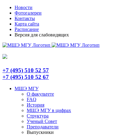
Skip
Telegram
Новости
to
Фотогалереи
content
Контакты
Карта сайта
Расписание
Версия для слабовидящих
+7 (495) 510 52 57
+7 (495) 510 52 67
МШЭ МГУ
О факультете
FAQ
История
МШЭ МГУ в цифрах
Структура
Ученый Совет
Преподаватели
Выпускники