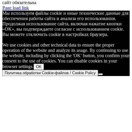
сайт обязательна
Telegram
Page load link
Мы используем файлы cookie и иные технические данные для
обеспечения работы сайта и анализа его использования.
Продолжая использование сайта, включая нажатие кнопки
«OK», вы подтверждаете согласие с использованием cookie.
Вы можете отключить cookie в настройках браузера.
We use cookies and other technical data to ensure the proper
operation of the website and analyze its usage. By continuing to use
the website, including by clicking the 'OK' button, you confirm your
consent to the use of cookies. You can disable cookies in your
browser settings.
OK
Политика обработки Cookie-файлов / Cookie Policy
Go
to
Top