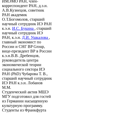
ИМЭМО РАН, член-
корреспондент РАН, д.э.н.
А.В.Кузнецов, советник
РАН академик
О.Т.Богомолов, старший
научный сотрудник ИЭ РАН
к.э.н.
И.С. Букина
, старший
научный сотрудник ИЭ
РАН, к.э.н.
Д.И. Ушкалова
,
главный экономист по
России и СНГ BP Group,
вице-президент ВР в России
к.э.н.В.В. Дребенцов,
руководитель центра
экономической теории
социального сектора ИЭ
РАН (PhD) Чубарова Т. В.,
старший научный сотрудник
ИЭ РАН к.э.н. Лобанов
М.М.
Студенческий актив МШЭ
МГУ подготовил для гостей
из Германии насыщенную
культурную программу.
Студенты из Франкфурта