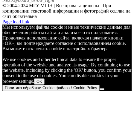
Next
keyboard_arrow_right
© 2004-2024 МГУ МШЭ | Все права защищены | При
копировании текстовой информации и фотографий ссылка на
сайт обязательна
Telegram
Page load link
Мы используем файлы cookie и иные технические данные для
обеспечения работы сайта и анализа его использования.
Продолжая использование сайта, включая нажатие кнопки
«OK», вы подтверждаете согласие с использованием cookie.
Вы можете отключить cookie в настройках браузера.
We use cookies and other technical data to ensure the proper
operation of the website and analyze its usage. By continuing to use
the website, including by clicking the 'OK' button, you confirm your
consent to the use of cookies. You can disable cookies in your
browser settings.
OK
Политика обработки Cookie-файлов / Cookie Policy
Go
to
Top