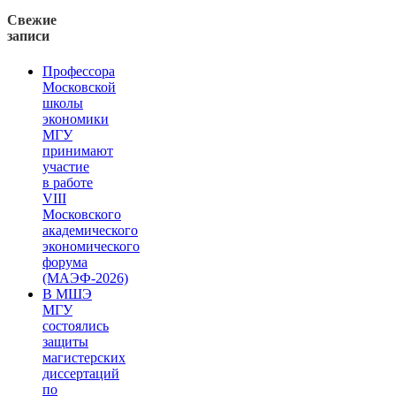
Свежие
записи
Профессора
Московской
школы
экономики
МГУ
принимают
участие
в работе
VIII
Московского
академического
экономического
форума
(МАЭФ-2026)
В МШЭ
МГУ
состоялись
защиты
магистерских
диссертаций
по