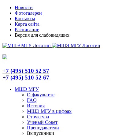
Skip
Telegram
Новости
to
Фотогалереи
content
Контакты
Карта сайта
Расписание
Версия для слабовидящих
+7 (495) 510 52 57
+7 (495) 510 52 67
МШЭ МГУ
О факультете
FAQ
История
МШЭ МГУ в цифрах
Структура
Ученый Совет
Преподаватели
Выпускники