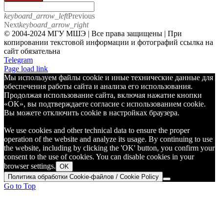
keyboard_arrow_left
Previous
Next
keyboard_arrow_right
© 2004-2024 МГУ МШЭ | Все права защищены | При
копировании текстовой информации и фотографий ссылка на
сайт обязательна
Telegram
Page load link
Мы используем файлы cookie и иные технические данные для
обеспечения работы сайта и анализа его использования.
Продолжая использование сайта, включая нажатие кнопки
«OK», вы подтверждаете согласие с использованием cookie.
Вы можете отключить cookie в настройках браузера.
We use cookies and other technical data to ensure the proper
operation of the website and analyze its usage. By continuing to use
the website, including by clicking the 'OK' button, you confirm your
consent to the use of cookies. You can disable cookies in your
browser settings.
OK
Политика обработки Cookie-файлов / Cookie Policy
Go to Top