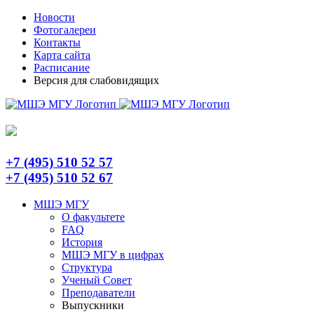
Skip
Telegram
Новости
to
Фотогалереи
content
Контакты
Карта сайта
Расписание
Версия для слабовидящих
+7 (495) 510 52 57
+7 (495) 510 52 67
МШЭ МГУ
О факультете
FAQ
История
МШЭ МГУ в цифрах
Структура
Ученый Совет
Преподаватели
Выпускники