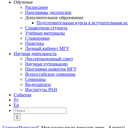
Обучение
Расписание
Программы дисциплин
Дополнительное образование
Подготовительные курсы к вступительным и
Справочник студента
Учебные материалы
Стажировки
Практика
Личный кабинет МГУ
Научная деятельность
Диссертационный совет
Научные публикации
Программа развития МГУ
Всероссийские семинары
Семинары
Видеозаписи
Институты РАН
События
Ру
En
Результат
поиска:
Главная
/
Новости
/
С Международным женским днем – 8 марта!