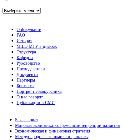
Архив
новостей
О факультете
FAQ
История
МШЭ МГУ в цифрах
Структура
Кафедры
Руководство
Преподаватели
Документы
Партнеры
Контакты
Портрет первокурсника
О нас говорят
Публикации в СМИ
Бакалавриат
Мировая экономика: современные тенденции развития
Экономическая и финансовая стратегия
Международная экономика и финансы