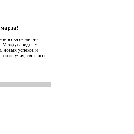
 марта!
оносова сердечно
м – Международным
я, новых успехов и
лагополучия, светлого