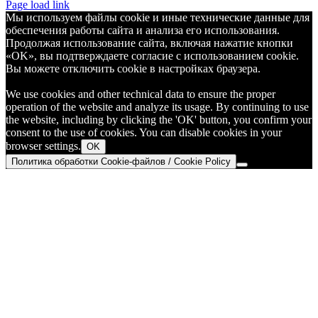
Telegram
Page load link
Мы используем файлы cookie и иные технические данные для
обеспечения работы сайта и анализа его использования.
Продолжая использование сайта, включая нажатие кнопки
«OK», вы подтверждаете согласие с использованием cookie.
Вы можете отключить cookie в настройках браузера.
We use cookies and other technical data to ensure the proper
operation of the website and analyze its usage. By continuing to use
the website, including by clicking the 'OK' button, you confirm your
consent to the use of cookies. You can disable cookies in your
browser settings.
OK
Политика обработки Cookie-файлов / Cookie Policy
Go
to
Top