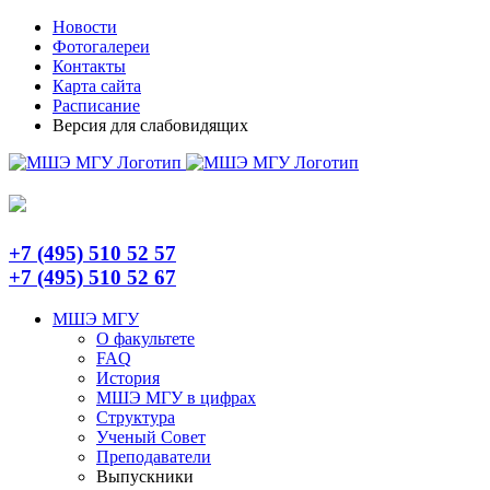
Skip
Telegram
Новости
to
Фотогалереи
content
Контакты
Карта сайта
Расписание
Версия для слабовидящих
+7 (495) 510 52 57
+7 (495) 510 52 67
МШЭ МГУ
О факультете
FAQ
История
МШЭ МГУ в цифрах
Структура
Ученый Совет
Преподаватели
Выпускники