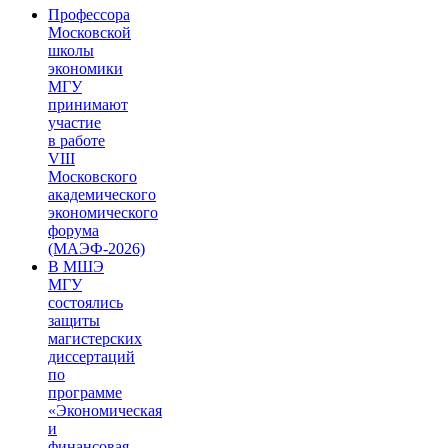
Профессора
Московской
школы
экономики
МГУ
принимают
участие
в работе
VIII
Московского
академического
экономического
форума
(МАЭФ-2026)
В МШЭ
МГУ
состоялись
защиты
магистерских
диссертаций
по
программе
«Экономическая
и
финансовая