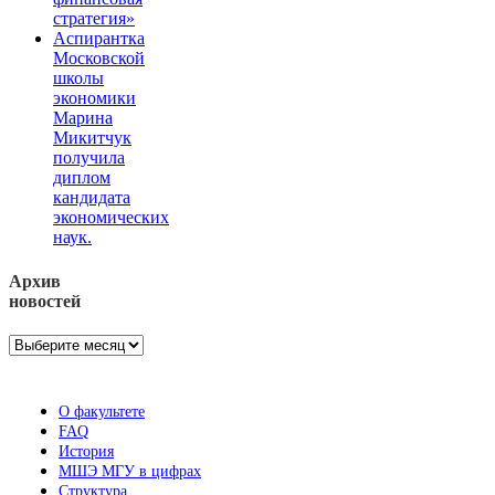
стратегия»
Аспирантка
Московской
школы
экономики
Марина
Микитчук
получила
диплом
кандидата
экономических
наук.
Архив
новостей
Архив
новостей
О факультете
FAQ
История
МШЭ МГУ в цифрах
Структура