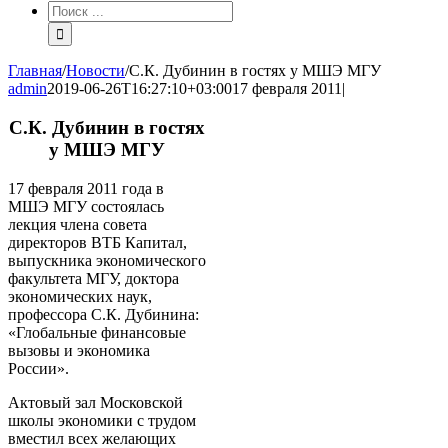
Результат
поиска:
Главная
/
Новости
/
С.К. Дубинин в гостях у МШЭ МГУ
admin
2019-06-26T16:27:10+03:00
17 февраля 2011
|
С.К. Дубинин в гостях
у МШЭ МГУ
17 февраля 2011 года в
МШЭ МГУ состоялась
лекция члена совета
директоров ВТБ Капитал,
выпускника экономического
факультета МГУ, доктора
экономических наук,
профессора С.К. Дубинина:
«Глобальные финансовые
вызовы и экономика
России».
Актовый зал Московской
школы экономики с трудом
вместил всех желающих