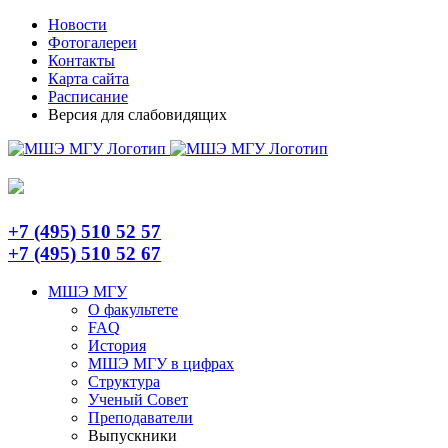
Skip
Telegram
Новости
to
Фотогалереи
content
Контакты
Карта сайта
Расписание
Версия для слабовидящих
+7 (495) 510 52 57
+7 (495) 510 52 67
МШЭ МГУ
О факультете
FAQ
История
МШЭ МГУ в цифрах
Структура
Ученый Совет
Преподаватели
Выпускники