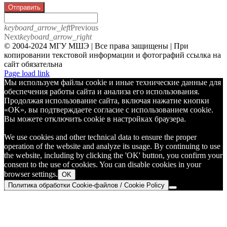
Отправить
keyboard_arrow_left
Previous
Next
keyboard_arrow_right
© 2004-2024 МГУ МШЭ | Все права защищены | При
копировании текстовой информации и фотографий ссылка на
сайт обязательна
Telegram
Page load link
Мы используем файлы cookie и иные технические данные для
обеспечения работы сайта и анализа его использования.
Продолжая использование сайта, включая нажатие кнопки
«OK», вы подтверждаете согласие с использованием cookie.
Вы можете отключить cookie в настройках браузера.
We use cookies and other technical data to ensure the proper
operation of the website and analyze its usage. By continuing to use
the website, including by clicking the 'OK' button, you confirm your
consent to the use of cookies. You can disable cookies in your
browser settings.
OK
Политика обработки Cookie-файлов / Cookie Policy
Go
to
Top