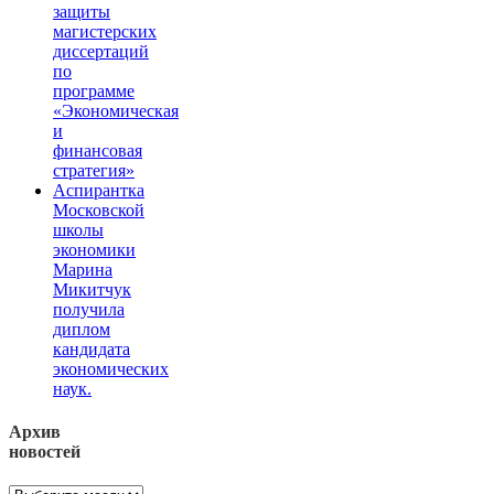
защиты
магистерских
диссертаций
по
программе
«Экономическая
и
финансовая
стратегия»
Аспирантка
Московской
школы
экономики
Марина
Микитчук
получила
диплом
кандидата
экономических
наук.
Архив
новостей
Архив