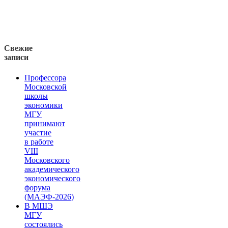
Свежие
записи
Профессора
Московской
школы
экономики
МГУ
принимают
участие
в работе
VIII
Московского
академического
экономического
форума
(МАЭФ-2026)
В МШЭ
МГУ
состоялись