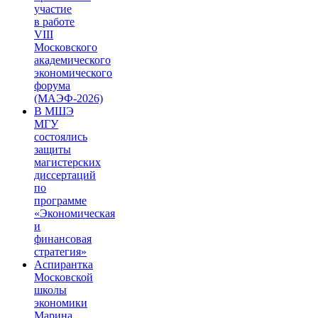
участие
в работе
VIII
Московского
академического
экономического
форума
(МАЭФ-2026)
В МШЭ
МГУ
состоялись
защиты
магистерских
диссертаций
по
программе
«Экономическая
и
финансовая
стратегия»
Аспирантка
Московской
школы
экономики
Марина