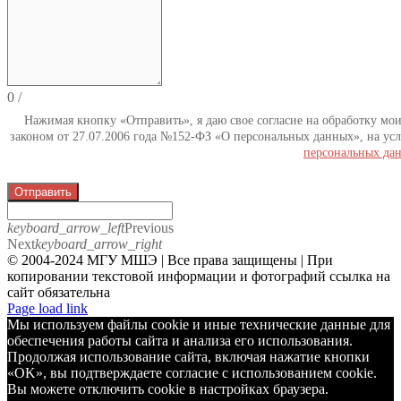
0
/
Нажимая кнопку «Отправить», я даю свое согласие на обработку мо
законом от 27.07.2006 года №152-ФЗ «О персональных данных», на усл
персональных да
Отправить
keyboard_arrow_left
Previous
Next
keyboard_arrow_right
© 2004-2024 МГУ МШЭ | Все права защищены | При
копировании текстовой информации и фотографий ссылка на
сайт обязательна
Telegram
Page load link
Мы используем файлы cookie и иные технические данные для
обеспечения работы сайта и анализа его использования.
Продолжая использование сайта, включая нажатие кнопки
«OK», вы подтверждаете согласие с использованием cookie.
Вы можете отключить cookie в настройках браузера.