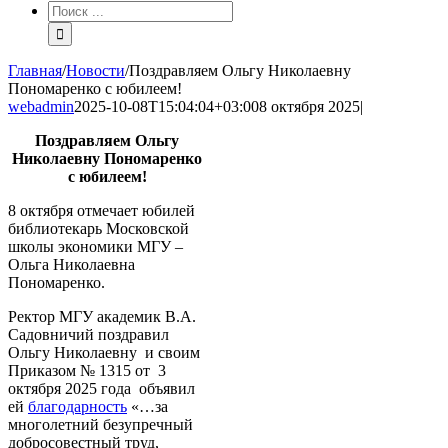
Результат
поиска:
Главная
/
Новости
/
Поздравляем Ольгу Николаевну
Пономаренко с юбилеем!
webadmin
2025-10-08T15:04:04+03:00
8 октября 2025
|
Поздравляем Ольгу
Николаевну Пономаренко
с юбилеем!
8 октября отмечает юбилей
библиотекарь Московской
школы экономики МГУ –
Ольга Николаевна
Пономаренко.
Ректор МГУ академик В.А.
Садовничий поздравил
Ольгу Николаевну и своим
Приказом № 1315 от 3
октября 2025 года объявил
ей
благодарность
«…за
многолетний безупречный
добросовестный труд,