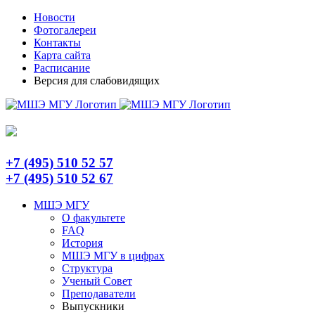
Skip
Telegram
Новости
to
Фотогалереи
content
Контакты
Карта сайта
Расписание
Версия для слабовидящих
+7 (495) 510 52 57
+7 (495) 510 52 67
МШЭ МГУ
О факультете
FAQ
История
МШЭ МГУ в цифрах
Структура
Ученый Совет
Преподаватели
Выпускники