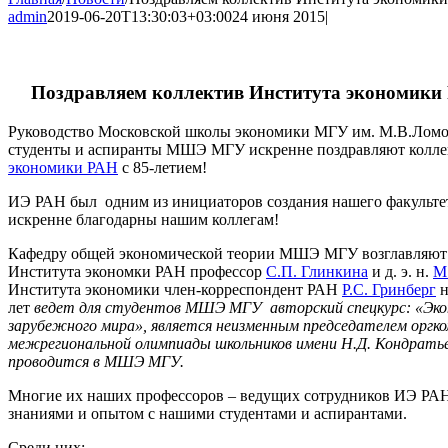
admin
2019-06-20T13:30:03+03:00
24 июня 2015
|
Поздравляем коллектив Института экономики 
Руководство Московской школы экономики МГУ им. М.В.Ломон
студенты и аспиранты МШЭ МГУ искренне поздравляют колл
экономики РАН
с 85-летием!
ИЭ РАН был одним из инициаторов создания нашего факультета
искренне благодарны нашим коллегам!
Кафедру общей экономической теории МШЭ МГУ возглавляют 
Института экономки РАН профессор
С.П. Глинкина
и д. э. н.
М
Института экономики член-корреспондент РАН
Р.С. Гринберг
н
лет
ведет для студентов МШЭ МГУ авторский спецкурс: «Эко
зарубежного мира», является неизменным председателем орг
межрегиональной олимпиады школьников имени Н.Д. Кондрать
проводится в МШЭ МГУ.
Многие их наших профессоров – ведущих сотрудников ИЭ РАН
знаниями и опытом с нашими студентами и аспирантами.
Среди них: