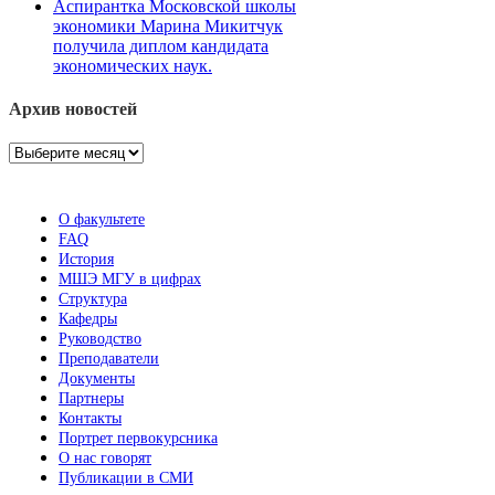
Аспирантка Московской школы
экономики Марина Микитчук
получила диплом кандидата
экономических наук.
Архив новостей
Архив
новостей
О факультете
FAQ
История
МШЭ МГУ в цифрах
Структура
Кафедры
Руководство
Преподаватели
Документы
Партнеры
Контакты
Портрет первокурсника
О нас говорят
Публикации в СМИ