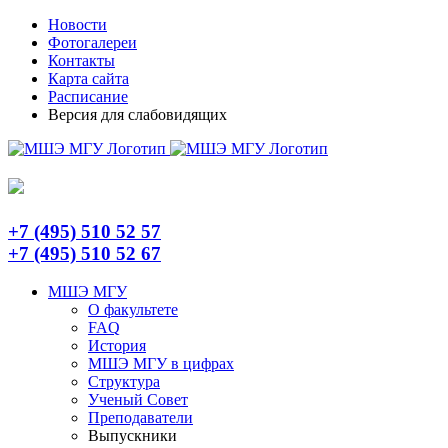
Skip
Telegram
Новости
to
Фотогалереи
content
Контакты
Карта сайта
Расписание
Версия для слабовидящих
+7 (495) 510 52 57
+7 (495) 510 52 67
МШЭ МГУ
О факультете
FAQ
История
МШЭ МГУ в цифрах
Структура
Ученый Совет
Преподаватели
Выпускники