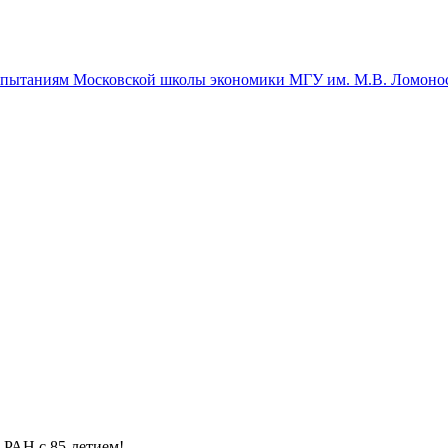
спытаниям Московской школы экономики МГУ им. М.В. Ломоно
 РАН с 85-летием!