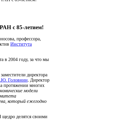
РАН с 85-летием!
осова, профессора,
ектив
Института
 в 2004 году, за что мы
заместители директора
.Ю. Головнин
. Директор
а протяжении многих
номические модели
комитета
ева, который ежегодно
 щедро делятся своими