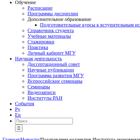
Обучение
Расписание
Программы дисциплин
Дополнительное образование
Подготовительные курсы к вступительным и
Справочник студента
Учебные материалы
Стажировки
Практика
Личный кабинет МГУ
Научная деятельность
Диссертационный совет
Научные публикации
Программа развития МГУ
Всероссийские семинары
Семинары
Видеозаписи
Институты РАН
События
Ру
En
Результат
поиска:
Главная
/
Новости
/
Поздравляем коллектив Института экономики