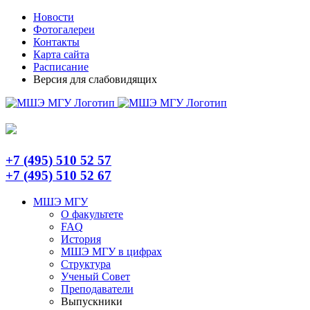
Skip
Telegram
Новости
to
Фотогалереи
content
Контакты
Карта сайта
Расписание
Версия для слабовидящих
+7 (495) 510 52 57
+7 (495) 510 52 67
МШЭ МГУ
О факультете
FAQ
История
МШЭ МГУ в цифрах
Структура
Ученый Совет
Преподаватели
Выпускники