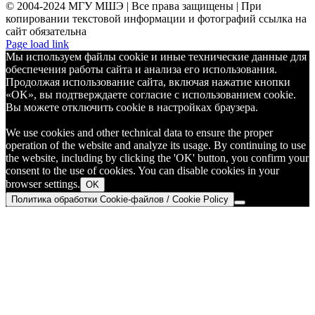
© 2004-2024 МГУ МШЭ | Все права защищены | При
копировании текстовой информации и фотографий ссылка на
сайт обязательна
Telegram
Page load link
Мы используем файлы cookie и иные технические данные для
обеспечения работы сайта и анализа его использования.
Продолжая использование сайта, включая нажатие кнопки
«OK», вы подтверждаете согласие с использованием cookie.
Вы можете отключить cookie в настройках браузера.
We use cookies and other technical data to ensure the proper
operation of the website and analyze its usage. By continuing to use
the website, including by clicking the 'OK' button, you confirm your
consent to the use of cookies. You can disable cookies in your
browser settings.
OK
Политика обработки Cookie-файлов / Cookie Policy
Go
to
Top