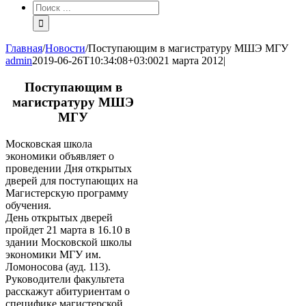
Результат
поиска:
Главная
/
Новости
/
Поступающим в магистратуру МШЭ МГУ
admin
2019-06-26T10:34:08+03:00
21 марта 2012
|
Поступающим в
магистратуру МШЭ
МГУ
Московская школа
экономики объявляет о
проведении Дня открытых
дверей для поступающих на
Магистерскую программу
обучения.
День открытых дверей
пройдет 21 марта в 16.10 в
здании Московской школы
экономики МГУ им.
Ломоносова (ауд. 113).
Руководители факультета
расскажут абитуриентам о
специфике магистерской