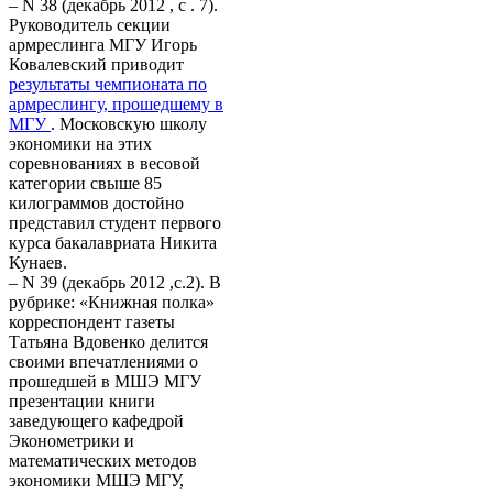
– N 38 (декабрь 2012 , с . 7).
Руководитель секции
армреслинга МГУ Игорь
Ковалевский приводит
результаты чемпионата по
армреслингу, прошедшему в
МГУ
. Московскую школу
экономики на этих
соревнованиях в весовой
категории свыше 85
килограммов достойно
представил студент первого
курса бакалавриата Никита
Кунаев.
– N 39 (декабрь 2012 ,c.2). В
рубрике: «Книжная полка»
корреспондент газеты
Татьяна Вдовенко делится
своими впечатлениями о
прошедшей в МШЭ МГУ
презентации книги
заведующего кафедрой
Эконометрики и
математических методов
экономики МШЭ МГУ,