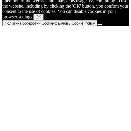
operation of the website and analyze its usage. By continuing to use
the website, including by clicking the 'OK' button, you confirm your
consent to the use of cookies. You can disable cookies in your
browser settings.
OK
Политика обработки Cookie-файлов / Cookie Policy
Go
to
Top