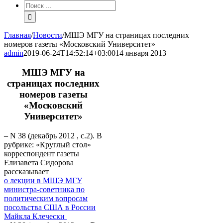
Результат
поиска:
Главная
/
Новости
/
МШЭ МГУ на страницах последних
номеров газеты «Московский Университет»
admin
2019-06-24T14:52:14+03:00
14 января 2013
|
МШЭ МГУ на
страницах последних
номеров газеты
«Московский
Университет»
– N 38 (декабрь 2012 , c.2). В
рубрике: «Круглый стол»
корреспондент газеты
Елизавета Сидорова
рассказывает
о лекции в МШЭ МГУ
министра-советника по
политическим вопросам
посольства США в России
Майкла Клечески