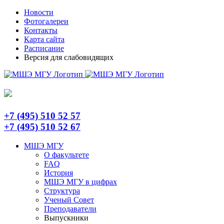
Skip
Telegram
Новости
to
Фотогалереи
content
Контакты
Карта сайта
Расписание
Версия для слабовидящих
+7 (495) 510 52 57
+7 (495) 510 52 67
МШЭ МГУ
О факультете
FAQ
История
МШЭ МГУ в цифрах
Структура
Ученый Совет
Преподаватели
Выпускники