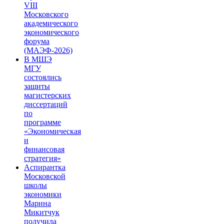
VIII
Московского
академического
экономического
форума
(МАЭФ-2026)
В МШЭ
МГУ
состоялись
защиты
магистерских
диссертаций
по
программе
«Экономическая
и
финансовая
стратегия»
Аспирантка
Московской
школы
экономики
Марина
Микитчук
получила