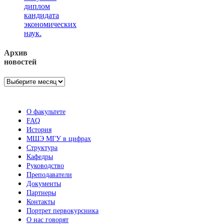
диплом
кандидата
экономических
наук.
Архив
новостей
Архив
новостей
О факультете
FAQ
История
МШЭ МГУ в цифрах
Структура
Кафедры
Руководство
Преподаватели
Документы
Партнеры
Контакты
Портрет первокурсника
О нас говорят