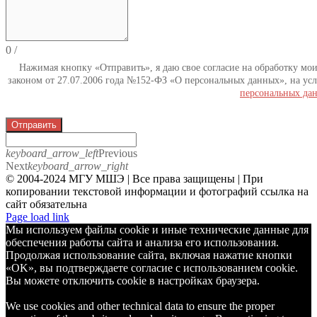
0
/
Нажимая кнопку «Отправить», я даю свое согласие на обработку мо
законом от 27.07.2006 года №152-ФЗ «О персональных данных», на усл
персональных да
Отправить
keyboard_arrow_left
Previous
Next
keyboard_arrow_right
© 2004-2024 МГУ МШЭ | Все права защищены | При
копировании текстовой информации и фотографий ссылка на
сайт обязательна
Telegram
Page load link
Мы используем файлы cookie и иные технические данные для
обеспечения работы сайта и анализа его использования.
Продолжая использование сайта, включая нажатие кнопки
«OK», вы подтверждаете согласие с использованием cookie.
Вы можете отключить cookie в настройках браузера.
We use cookies and other technical data to ensure the proper