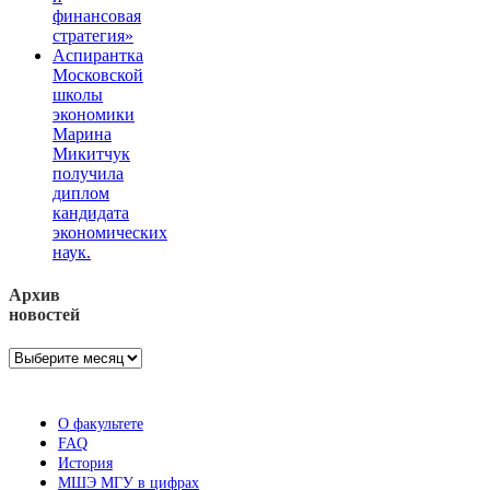
финансовая
стратегия»
Аспирантка
Московской
школы
экономики
Марина
Микитчук
получила
диплом
кандидата
экономических
наук.
Архив
новостей
Архив
новостей
О факультете
FAQ
История
МШЭ МГУ в цифрах