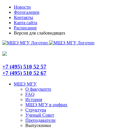
Skip
Telegram
Новости
to
Фотогалереи
content
Контакты
Карта сайта
Расписание
Версия для слабовидящих
+7 (495) 510 52 57
+7 (495) 510 52 67
МШЭ МГУ
О факультете
FAQ
История
МШЭ МГУ в цифрах
Структура
Ученый Совет
Преподаватели
Выпускники