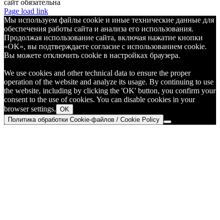
сайт обязательна
Telegram
Page load link
Мы используем файлы cookie и иные технические данные для
обеспечения работы сайта и анализа его использования.
Продолжая использование сайта, включая нажатие кнопки
«OK», вы подтверждаете согласие с использованием cookie.
Вы можете отключить cookie в настройках браузера.
We use cookies and other technical data to ensure the proper
operation of the website and analyze its usage. By continuing to use
the website, including by clicking the 'OK' button, you confirm your
consent to the use of cookies. You can disable cookies in your
browser settings.
OK
Политика обработки Cookie-файлов / Cookie Policy
Go
to
Top