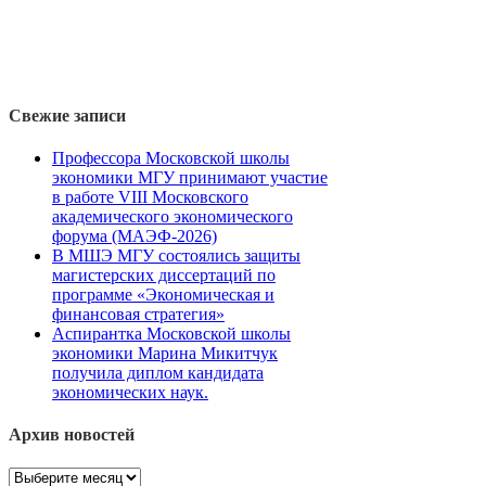
Свежие записи
Профессора Московской школы
экономики МГУ принимают участие
в работе VIII Московского
академического экономического
форума (МАЭФ-2026)
В МШЭ МГУ состоялись защиты
магистерских диссертаций по
программе «Экономическая и
финансовая стратегия»
Аспирантка Московской школы
экономики Марина Микитчук
получила диплом кандидата
экономических наук.
Архив новостей
Архив