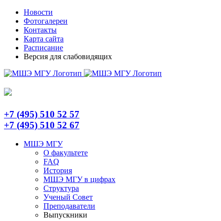
Skip
Telegram
Новости
to
Фотогалереи
content
Контакты
Карта сайта
Расписание
Версия для слабовидящих
+7 (495) 510 52 57
+7 (495) 510 52 67
МШЭ МГУ
О факультете
FAQ
История
МШЭ МГУ в цифрах
Структура
Ученый Совет
Преподаватели
Выпускники