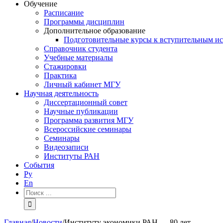
Обучение
Расписание
Программы дисциплин
Дополнительное образование
Подготовительные курсы к вступительным и
Справочник студента
Учебные материалы
Стажировки
Практика
Личный кабинет МГУ
Научная деятельность
Диссертационный совет
Научные публикации
Программа развития МГУ
Всероссийские семинары
Семинары
Видеозаписи
Институты РАН
События
Ру
En
Результат
поиска:
Главная
/
Новости
/
Институту экономики РАН — 80 лет