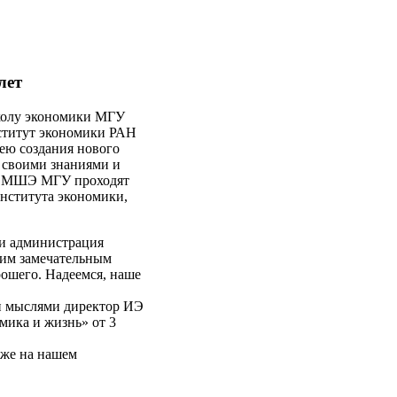
лет
колу экономики МГУ
ститут экономики РАН
ею создания нового
 своими знаниями и
ты МШЭ МГУ проходят
нститута экономики,
и администрация
тим замечательным
рошего. Надеемся, наше
и мыслями директор ИЭ
мика и жизнь» от 3
акже на нашем