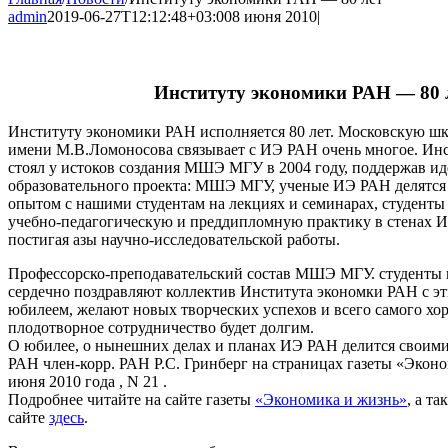
admin
2019-06-27T12:12:48+03:00
8 июня 2010
|
Институту экономики РАН — 80 
Институту экономики РАН исполняется 80 лет. Московскую ш
имени М.В.Ломоносова связывает с ИЭ РАН очень многое. Ин
стоял у истоков создания МШЭ МГУ в 2004 году, поддержав ид
образовательного проекта: МШЭ МГУ, ученые ИЭ РАН делятся
опытом с нашими студентам на лекциях и семинарах, студен
учебно-педагогическую и преддипломную практику в стенах И
постигая азы научно-исследовательской работы.
Профессорско-преподавательский состав МШЭ МГУ. студенты 
сердечно поздравляют коллектив Института экономки РАН с э
юбилеем, желают новых творческих успехов и всего самого хо
плодотворное сотрудничество будет долгим.
О юбилее, о нынешних делах и планах ИЭ РАН делится своим
РАН член-корр. РАН Р.С. Гринберг на страницах газеты «Эконо
июня 2010 года , N 21 .
Подробнее читайте на сайте газеты
«Экономика и жизнь»
, а т
сайте
здесь
.