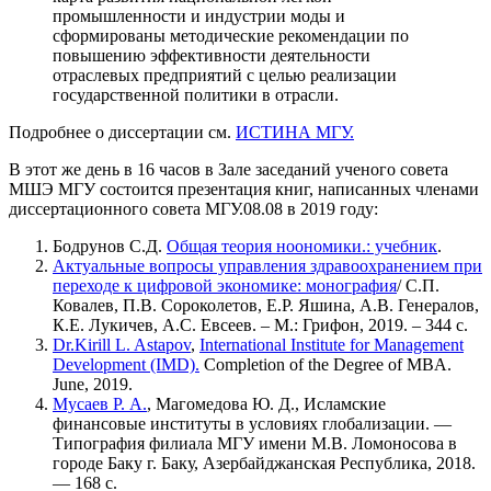
промышленности и индустрии моды и
сформированы методические рекомендации по
повышению эффективности деятельности
отраслевых предприятий с целью реализации
государственной политики в отрасли.
Подробнее о диссертации см.
ИСТИНА МГУ.
В этот же день в 16 часов в Зале заседаний ученого совета
МШЭ МГУ состоится презентация книг, написанных членами
диссертационного совета МГУ.08.08 в 2019 году:
Бодрунов С.Д.
Общая теория ноономики.: учебник
.
Актуальные вопросы управления здравоохранением при
переходе к цифровой экономике: монография
/ С.П.
Ковалев, П.В. Сороколетов, Е.Р. Яшина, А.В. Генералов,
К.Е. Лукичев, А.С. Евсеев. – М.: Грифон, 2019. – 344 с.
Dr.Kirill L. Astapov
,
International Institute for Management
Development (IMD).
Completion of the Degree of MBA.
June, 2019.
Мусаев Р. А.
, Магомедова Ю. Д., Исламские
финансовые институты в условиях глобализации. —
Типография филиала МГУ имени М.В. Ломоносова в
городе Баку г. Баку, Азербайджанская Республика, 2018.
— 168 с.