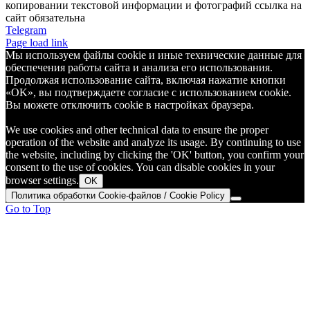
копировании текстовой информации и фотографий ссылка на
сайт обязательна
Telegram
Page load link
Мы используем файлы cookie и иные технические данные для
обеспечения работы сайта и анализа его использования.
Продолжая использование сайта, включая нажатие кнопки
«OK», вы подтверждаете согласие с использованием cookie.
Вы можете отключить cookie в настройках браузера.
We use cookies and other technical data to ensure the proper
operation of the website and analyze its usage. By continuing to use
the website, including by clicking the 'OK' button, you confirm your
consent to the use of cookies. You can disable cookies in your
browser settings.
OK
Политика обработки Cookie-файлов / Cookie Policy
Go to Top