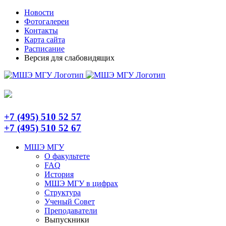
Skip
Telegram
Новости
to
Фотогалереи
content
Контакты
Карта сайта
Расписание
Версия для слабовидящих
+7 (495) 510 52 57
+7 (495) 510 52 67
МШЭ МГУ
О факультете
FAQ
История
МШЭ МГУ в цифрах
Структура
Ученый Совет
Преподаватели
Выпускники