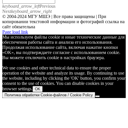
keyboard_arrow_left
Previous
Next
keyboard_arrow_right
© 2004-2024 МГУ МШЭ | Все права защищены | При
копировании текстовой информации и фотографий ссылка на
сайт обязательна
Telegram
Page load link
Мы используем файлы cookie и иные технические данные для
обеспечения работы сайта и анализа его использования.
Продолжая использование сайта, включая нажатие кнопки
«OK», вы подтверждаете согласие с использованием cookie.
Вы можете отключить cookie в настройках браузера.
We use cookies and other technical data to ensure the proper
operation of the website and analyze its usage. By continuing to use
the website, including by clicking the 'OK' button, you confirm your
consent to the use of cookies. You can disable cookies in your
browser settings.
OK
Политика обработки Cookie-файлов / Cookie Policy
Go
to
Top