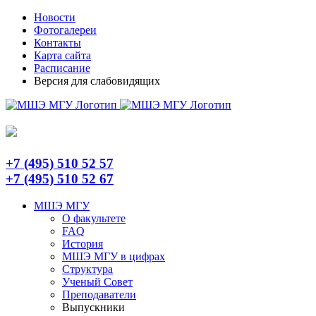
Skip
Telegram
Новости
to
Фотогалереи
content
Контакты
Карта сайта
Расписание
Версия для слабовидящих
+7 (495) 510 52 57
+7 (495) 510 52 67
МШЭ МГУ
О факультете
FAQ
История
МШЭ МГУ в цифрах
Структура
Ученый Совет
Преподаватели
Выпускники