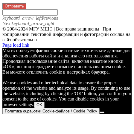
Отправить
keyboard_arrow_left
Previous
Next
keyboard_arrow_right
© 2004-2024 МГУ МШЭ | Все права защищены | При
копировании текстовой информации и фотографий ссылка на
сайт обязательна
Telegram
Page load link
Мы используем файлы cookie и иные технические данные для
обеспечения работы сайта и анализа его использования.
Продолжая использование сайта, включая нажатие кнопки
«OK», вы подтверждаете согласие с использованием cookie.
Вы можете отключить cookie в настройках браузера.
We use cookies and other technical data to ensure the proper
operation of the website and analyze its usage. By continuing to use
the website, including by clicking the 'OK' button, you confirm your
consent to the use of cookies. You can disable cookies in your
browser settings.
OK
Политика обработки Cookie-файлов / Cookie Policy
Go
to
Top