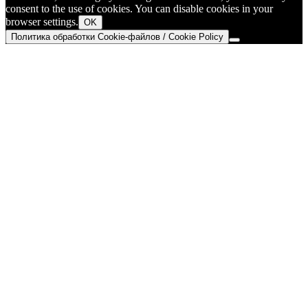
consent to the use of cookies. You can disable cookies in your
browser settings.
OK
Политика обработки Cookie-файлов / Cookie Policy
Go
to
Top