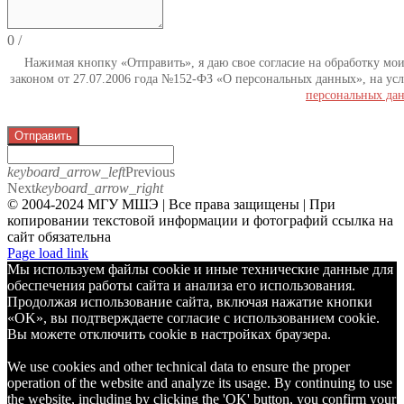
0
/
Нажимая кнопку «Отправить», я даю свое согласие на обработку мо
законом от 27.07.2006 года №152-ФЗ «О персональных данных», на усл
персональных да
Отправить
keyboard_arrow_left
Previous
Next
keyboard_arrow_right
© 2004-2024 МГУ МШЭ | Все права защищены | При
копировании текстовой информации и фотографий ссылка на
сайт обязательна
Telegram
Page load link
Мы используем файлы cookie и иные технические данные для
обеспечения работы сайта и анализа его использования.
Продолжая использование сайта, включая нажатие кнопки
«OK», вы подтверждаете согласие с использованием cookie.
Вы можете отключить cookie в настройках браузера.
We use cookies and other technical data to ensure the proper
operation of the website and analyze its usage. By continuing to use
the website, including by clicking the 'OK' button, you confirm your