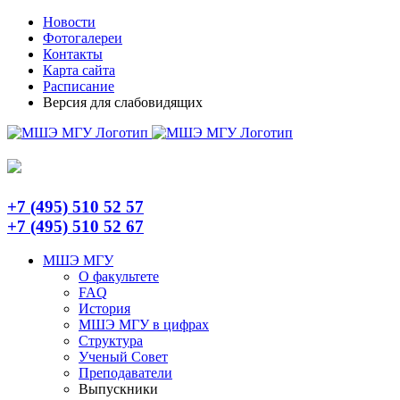
Skip
Telegram
Новости
to
Фотогалереи
content
Контакты
Карта сайта
Расписание
Версия для слабовидящих
+7 (495) 510 52 57
+7 (495) 510 52 67
МШЭ МГУ
О факультете
FAQ
История
МШЭ МГУ в цифрах
Структура
Ученый Совет
Преподаватели
Выпускники