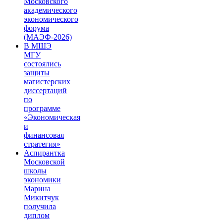
Московского
академического
экономического
форума
(МАЭФ-2026)
В МШЭ
МГУ
состоялись
защиты
магистерских
диссертаций
по
программе
«Экономическая
и
финансовая
стратегия»
Аспирантка
Московской
школы
экономики
Марина
Микитчук
получила
диплом