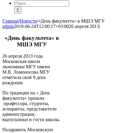
Результат
поиска:
Главная
/
Новости
/
«День факультета» в МШЭ МГУ
admin
2019-06-24T12:00:17+03:00
26 апреля 2013
|
«День факультета» в
МШЭ МГУ
26 апреля 2013 года
Московская школа
экономики МГУ имени
М.В. Ломоносова МГУ
отметила свой 9 день
рождения.
По традиции на « День
факультета» пришли
профессора, студенты,
аспиранты, представители
администрации,
выпускники и гости школы.
Поздравить Московскую