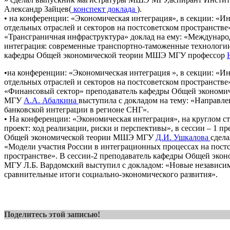
Александр Зайцев(
конспект доклада
).
• на конференции: «Экономическая интеграция», в секции: «Ин
отдельных отраслей и секторов на постсоветском пространстве»
«Трансграничная инфраструктура» доклад на ему: «Междунаро
интеграция: современные транспортно-таможенные технологии
кафедры Общей экономической теории МШЭ МГУ профессор
•на конференции: «Экономическая интеграция », в секции: «Ин
отдельных отраслей и секторов на постсоветском пространстве»
«Финансовый сектор» преподаватель кафедры Общей эконом
МГУ
А.А. Абалкина
выступила с докладом на тему: «Направл
банковской интеграции в регионе СНГ».
• На конференции: «Экономическая интеграция», на круглом с
проект: ход реализации, риски и перспективы», в сессии – 1 п
Общей экономической теории МШЭ МГУ
Д.И. Ушкалова
сдела
«Модели участия России в интеграционных процессах на пост
пространстве». В сессии-2 преподаватель кафедры Общей эк
МГУ Л.Б. Вардомский выступил с докладом: «Новые независим
сравнительные итоги социально-экономического развития».
Поделитесь этой записью!