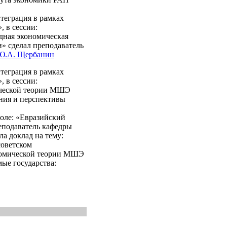
теграция в рамках
, в сессии:
дная экономическая
» сделал преподаватель
Ю.А. Щербанин
теграция в рамках
, в сессии:
ической теории МШЭ
ения и перспективы
толе: «Евразийский
реподаватель кафедры
ла доклад на тему:
советском
ономической теории МШЭ
ые государства: