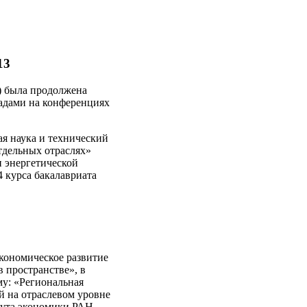
13
) была продолжена
адами на конференциях
ая наука и технический
отдельных отраслях»
и энергетической
4 курса бакалавриата
кономическое развитие
 пространстве», в
му: «Региональная
й на отраслевом уровне
ута экономики РАН