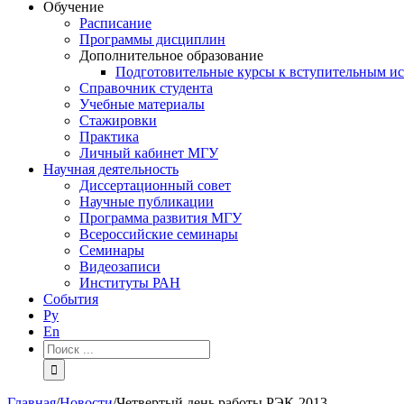
Обучение
Расписание
Программы дисциплин
Дополнительное образование
Подготовительные курсы к вступительным и
Справочник студента
Учебные материалы
Стажировки
Практика
Личный кабинет МГУ
Научная деятельность
Диссертационный совет
Научные публикации
Программа развития МГУ
Всероссийские семинары
Семинары
Видеозаписи
Институты РАН
События
Ру
En
Результат
поиска:
Главная
/
Новости
/
Четвертый день работы РЭК-2013