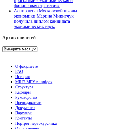
программе «Экономическая и
финансовая стратегия»
Аспирантка Московской школы
экономики Марина Микитчук
получила диплом кандидата
экономических наук.
Архив новостей
Архив
новостей
О факультете
FAQ
История
МШЭ МГУ в цифрах
Структура
Кафедры
Руководство
Преподаватели
Документы
Партнеры
Контакты
Портрет первокурсника
О нас говорят