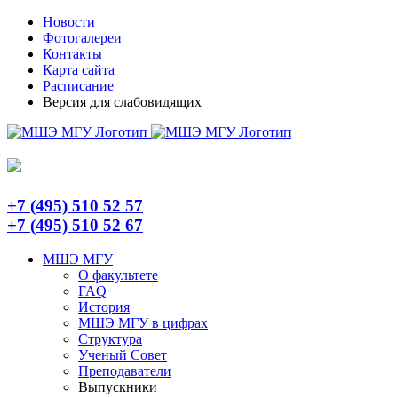
Skip
Telegram
Новости
to
Фотогалереи
content
Контакты
Карта сайта
Расписание
Версия для слабовидящих
+7 (495) 510 52 57
+7 (495) 510 52 67
МШЭ МГУ
О факультете
FAQ
История
МШЭ МГУ в цифрах
Структура
Ученый Совет
Преподаватели
Выпускники