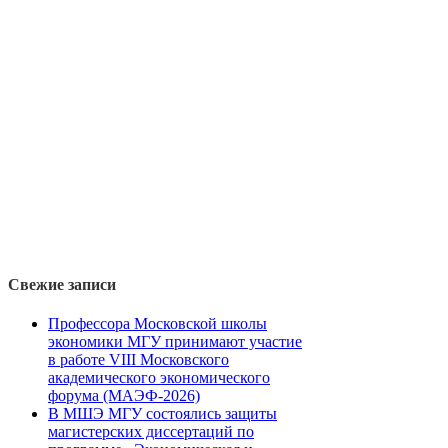
Свежие записи
Профессора Московской школы
экономики МГУ принимают участие
в работе VIII Московского
академического экономического
форума (МАЭФ-2026)
В МШЭ МГУ состоялись защиты
магистерских диссертаций по