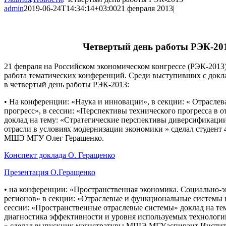
admin
2019-06-24T14:34:14+03:00
21 февраля 2013
|
Четвертый день работы РЭК-20
21 февраля на Российском экономическом конгрессе (РЭК-2013
работа тематических конференций. Среди выступивших с докл
в четвертый день работы РЭК-2013:
• На конференции: «Наука и инновации», в секции: « Отраслев
прогресс», в сессии: «Перспективы технического прогресса в 
доклад на тему: «Стратегические перспективы диверсификаци
отрасли в условиях модернизации экономики » сделал студент 
МШЭ МГУ Олег Геращенко.
Конспект доклада О. Геращенко
Презентация О.Геращенко
• на конференции: «Пространственная экономика. Социально-э
регионов» в секции: «Отраслевые и функциональные системы в
сессии: «Пространственные отраслевые системы» доклад на те
диагностика эффективности и уровня используемых технологи
» сделал выпускник магистратуры МШЭ МГУ,аспирант Инстит