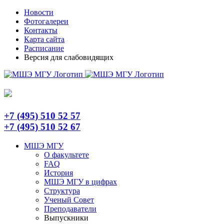
Skip
Telegram
Новости
to
Фотогалереи
content
Контакты
Карта сайта
Расписание
Версия для слабовидящих
+7 (495) 510 52 57
+7 (495) 510 52 67
МШЭ МГУ
О факультете
FAQ
История
МШЭ МГУ в цифрах
Структура
Ученый Совет
Преподаватели
Выпускники