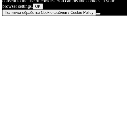
consent to the use of cookies. You can disable cookies in your
browser settings.
OK
Политика обработки Cookie-файлов / Cookie Policy
Go
to
Top