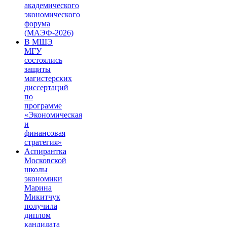
академического
экономического
форума
(МАЭФ-2026)
В МШЭ
МГУ
состоялись
защиты
магистерских
диссертаций
по
программе
«Экономическая
и
финансовая
стратегия»
Аспирантка
Московской
школы
экономики
Марина
Микитчук
получила
диплом
кандидата