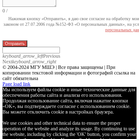
0
/
Нажимая кнопку «Отправить», я даю свое согласие на обработку мо
законом от 27.07.2006 года №152-ФЗ «О персональных данных», на усл
персональных да
Отправить
keyboard_arrow_left
Previous
Next
keyboard_arrow_right
© 2004-2024 МГУ МШЭ | Все права защищены | При
копировании текстовой информации и фотографий ссылка на
сайт обязательна
Telegram
Page load link
Мы используем файлы cookie и иные технические данные для
обеспечения работы сайта и анализа его использования.
Продолжая использование сайта, включая нажатие кнопки
«OK», вы подтверждаете согласие с использованием cookie.
Вы можете отключить cookie в настройках браузера.
We use cookies and other technical data to ensure the proper
operation of the website and analyze its usage. By continuing to use
the website, including by clicking the 'OK' button, you confirm your