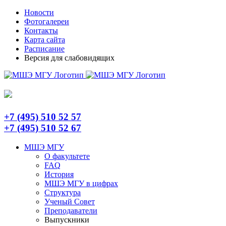
Skip
Telegram
Новости
to
Фотогалереи
content
Контакты
Карта сайта
Расписание
Версия для слабовидящих
+7 (495) 510 52 57
+7 (495) 510 52 67
МШЭ МГУ
О факультете
FAQ
История
МШЭ МГУ в цифрах
Структура
Ученый Совет
Преподаватели
Выпускники