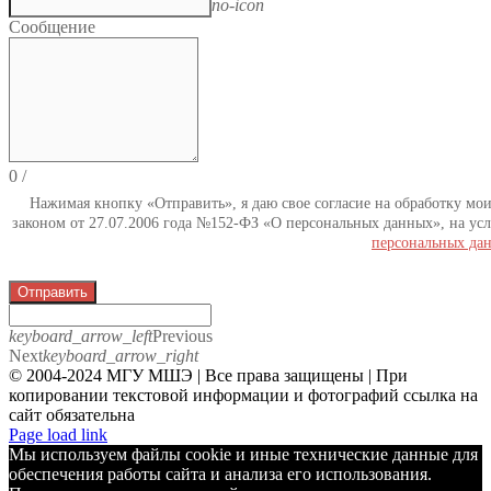
no-icon
Сообщение
0
/
Нажимая кнопку «Отправить», я даю свое согласие на обработку мо
законом от 27.07.2006 года №152-ФЗ «О персональных данных», на усл
персональных да
Отправить
keyboard_arrow_left
Previous
Next
keyboard_arrow_right
© 2004-2024 МГУ МШЭ | Все права защищены | При
копировании текстовой информации и фотографий ссылка на
сайт обязательна
Telegram
Page load link
Мы используем файлы cookie и иные технические данные для
обеспечения работы сайта и анализа его использования.