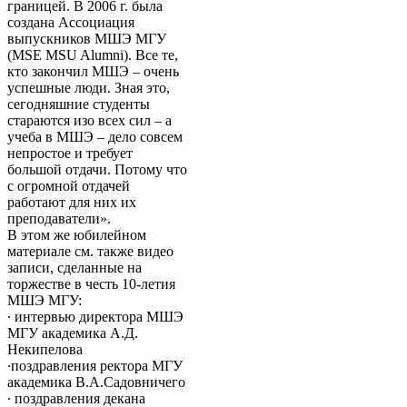
границей. В 2006 г. была
создана Ассоциация
выпускников МШЭ МГУ
(MSE MSU Alumni). Все те,
кто закончил МШЭ – очень
успешные люди. Зная это,
сегодняшние студенты
стараются изо всех сил – а
учеба в МШЭ – дело совсем
непростое и требует
большой отдачи. Потому что
с огромной отдачей
работают для них их
преподаватели».
В этом же юбилейном
материале см. также видео
записи, сделанные на
торжестве в честь 10-летия
МШЭ МГУ:
∙ интервью директора МШЭ
МГУ академика А.Д.
Некипелова
∙поздравления ректора МГУ
академика В.А.Садовничего
∙ поздравления декана