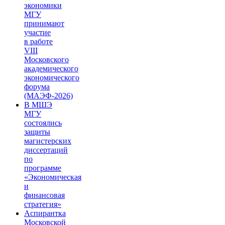
экономики
МГУ
принимают
участие
в работе
VIII
Московского
академического
экономического
форума
(МАЭФ-2026)
В МШЭ
МГУ
состоялись
защиты
магистерских
диссертаций
по
программе
«Экономическая
и
финансовая
стратегия»
Аспирантка
Московской