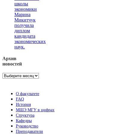
школы
экономики
Марина
Микитчук
получила
диплом
кандидата
экономических
наук.
Архив
новостей
Архив
новостей
О факультете
FAQ
История
МШЭ МГУ в цифрах
Структура
Кафедры
Руководство
Преподаватели