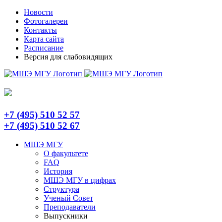
Skip
Telegram
Новости
to
Фотогалереи
content
Контакты
Карта сайта
Расписание
Версия для слабовидящих
+7 (495) 510 52 57
+7 (495) 510 52 67
МШЭ МГУ
О факультете
FAQ
История
МШЭ МГУ в цифрах
Структура
Ученый Совет
Преподаватели
Выпускники