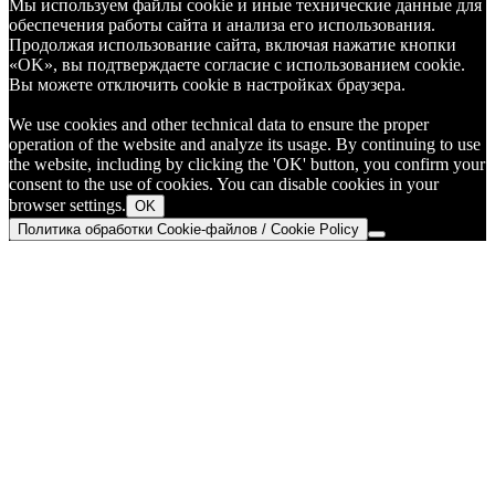
Мы используем файлы cookie и иные технические данные для
обеспечения работы сайта и анализа его использования.
Продолжая использование сайта, включая нажатие кнопки
«OK», вы подтверждаете согласие с использованием cookie.
Вы можете отключить cookie в настройках браузера.
We use cookies and other technical data to ensure the proper
operation of the website and analyze its usage. By continuing to use
the website, including by clicking the 'OK' button, you confirm your
consent to the use of cookies. You can disable cookies in your
browser settings.
OK
Политика обработки Cookie-файлов / Cookie Policy
Go
to
Top