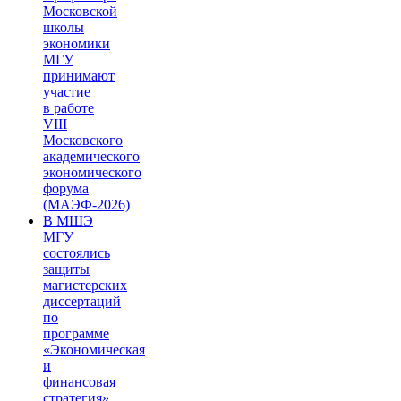
Московской
школы
экономики
МГУ
принимают
участие
в работе
VIII
Московского
академического
экономического
форума
(МАЭФ-2026)
В МШЭ
МГУ
состоялись
защиты
магистерских
диссертаций
по
программе
«Экономическая
и
финансовая
стратегия»