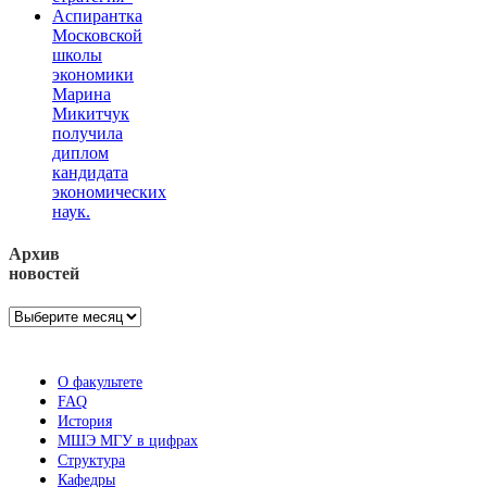
Аспирантка
Московской
школы
экономики
Марина
Микитчук
получила
диплом
кандидата
экономических
наук.
Архив
новостей
Архив
новостей
О факультете
FAQ
История
МШЭ МГУ в цифрах
Структура
Кафедры