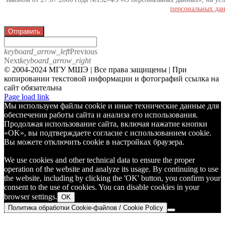
персональных да
Отправить
keyboard_arrow_left
Previous
Next
keyboard_arrow_right
© 2004-2024 МГУ МШЭ | Все права защищены | При
копировании текстовой информации и фотографий ссылка на
сайт обязательна
Telegram
Page load link
Мы используем файлы cookie и иные технические данные для
обеспечения работы сайта и анализа его использования.
Продолжая использование сайта, включая нажатие кнопки
«OK», вы подтверждаете согласие с использованием cookie.
Вы можете отключить cookie в настройках браузера.
We use cookies and other technical data to ensure the proper
operation of the website and analyze its usage. By continuing to use
the website, including by clicking the 'OK' button, you confirm your
consent to the use of cookies. You can disable cookies in your
browser settings.
OK
Политика обработки Cookie-файлов / Cookie Policy
Go