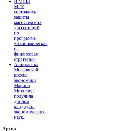
В МШЭ
МГУ
состоялись
защиты
магистерских
диссертаций
по
программе
«Экономическая
и
финансовая
стратегия»
Аспирантка
Московской
школы
экономики
Марина
Микитчук
получила
диплом
кандидата
экономических
наук.
Архив