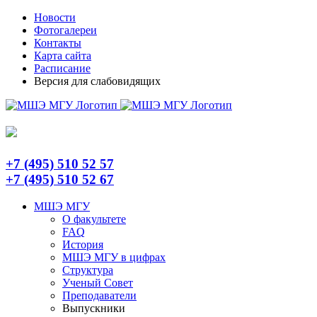
Skip
Telegram
Новости
to
Фотогалереи
content
Контакты
Карта сайта
Расписание
Версия для слабовидящих
+7 (495) 510 52 57
+7 (495) 510 52 67
МШЭ МГУ
О факультете
FAQ
История
МШЭ МГУ в цифрах
Структура
Ученый Совет
Преподаватели
Выпускники