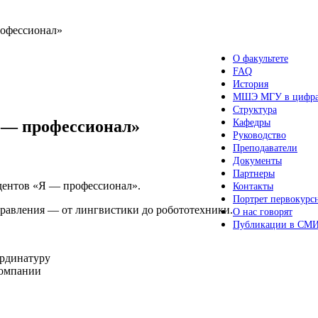
рофессионал»
О факультете
FAQ
История
МШЭ МГУ в цифр
Структура
Я — профессионал»
Кафедры
Руководство
Преподаватели
Документы
Партнеры
дентов «Я — профессионал».
Контакты
Портрет первокурс
правления — от лингвистики до робототехники.
О нас говорят
Публикации в СМ
ординатуру
компании