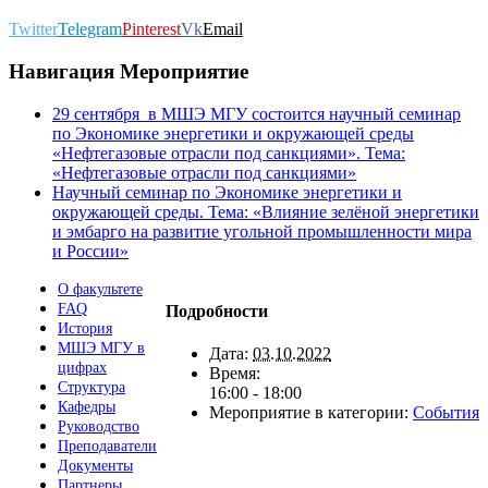
Twitter
Telegram
Pinterest
Vk
Email
Навигация Мероприятие
29 сентября в МШЭ МГУ состоится научный семинар
по Экономике энергетики и окружающей среды
«Нефтегазовые отрасли под санкциями». Тема:
«Нефтегазовые отрасли под санкциями»
Научный семинар по Экономике энергетики и
окружающей среды. Тема: «Влияние зелёной энергетики
и эмбарго на развитие угольной промышленности мира
и России»
О факультете
FAQ
Подробности
История
МШЭ МГУ в
Дата:
03.10.2022
цифрах
Время:
Структура
16:00 - 18:00
Кафедры
Мероприятие в категории:
События
Руководство
Преподаватели
Документы
Партнеры