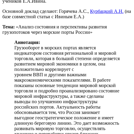
учеников Е.А.Ивина.
Основной доклад сделают: Горячева А.С.,
Курбацкий А.Н.
(на
базе совместной статьи с Ивиным Е.А.)
Тема:
«Анализ состояния и перспективы развития
грузопотоков через морские порты России»
Аннотация:
Грузооборот в морских портах является
индикатором состояния региональной и мировой
торговли, которая в большой степени определяется
развитием мировой экономики в целом, она
положительно коррелирует с
уровнем ВВП и другими важными
макроэкономическими показателями. В работе
показаны основные тенденции мировой морской
торговли и подробно проанализировано состояние
мировой инфраструктуры, а также сделаны
выводы по улучшению инфраструктуры
российских портов. Актуальность работы
обосновывается тем, что Россия занимает
выгодное геостратегическое положение и имеет
длинную береговую линию. Это дает возможность
развивать мировую торговлю, осуществлять
хранение и переработку грузов ближних