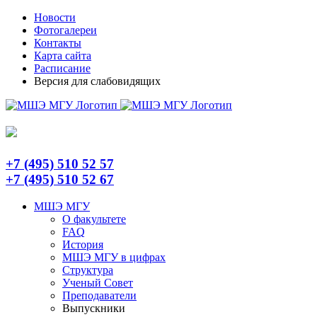
Skip
Telegram
Новости
to
Фотогалереи
content
Контакты
Карта сайта
Расписание
Версия для слабовидящих
+7 (495) 510 52 57
+7 (495) 510 52 67
МШЭ МГУ
О факультете
FAQ
История
МШЭ МГУ в цифрах
Структура
Ученый Совет
Преподаватели
Выпускники