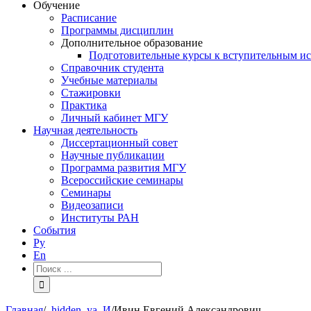
Обучение
Расписание
Программы дисциплин
Дополнительное образование
Подготовительные курсы к вступительным и
Справочник студента
Учебные материалы
Стажировки
Практика
Личный кабинет МГУ
Научная деятельность
Диссертационный совет
Научные публикации
Программа развития МГУ
Всероссийские семинары
Семинары
Видеозаписи
Институты РАН
События
Ру
En
Результат
поиска:
Главная
/
_hidden_ya
,
И
/
Ивин Евгений Александрович