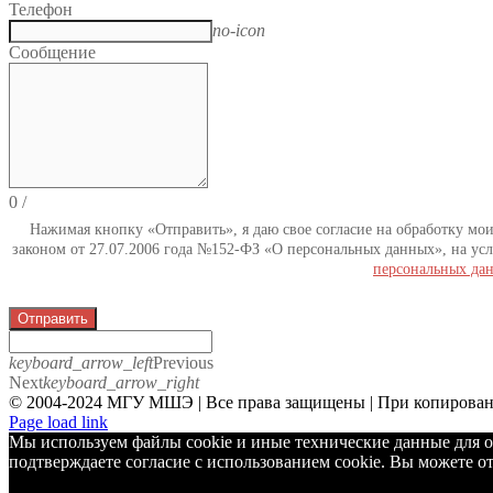
Телефон
no-icon
Сообщение
0
/
Нажимая кнопку «Отправить», я даю свое согласие на обработку мо
законом от 27.07.2006 года №152-ФЗ «О персональных данных», на усл
персональных да
Отправить
keyboard_arrow_left
Previous
Next
keyboard_arrow_right
© 2004-2024 МГУ МШЭ | Все права защищены | При копировани
Telegram
Page load link
Мы используем файлы cookie и иные технические данные для о
подтверждаете согласие с использованием cookie. Вы можете от