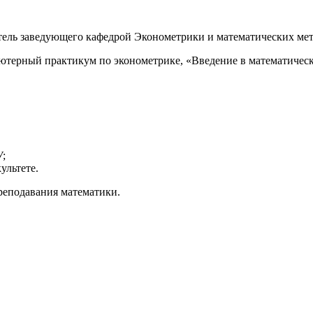
ститель заведующего кафедрой Эконометрики и математических
ютерный практикум по эконометрике, «Введение в математичес
У;
ультете.
реподавания математики.