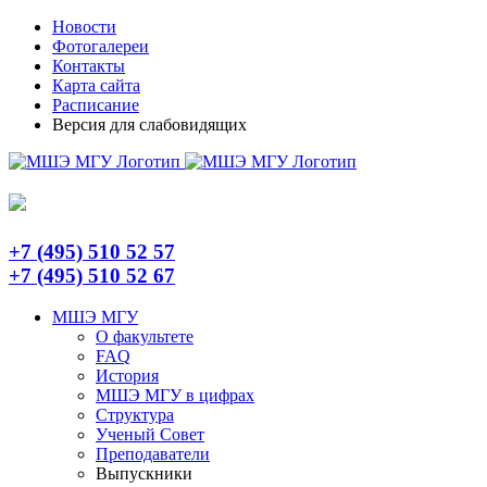
Skip
Telegram
Новости
to
Фотогалереи
content
Контакты
Карта сайта
Расписание
Версия для слабовидящих
+7 (495) 510 52 57
+7 (495) 510 52 67
МШЭ МГУ
О факультете
FAQ
История
МШЭ МГУ в цифрах
Структура
Ученый Совет
Преподаватели
Выпускники