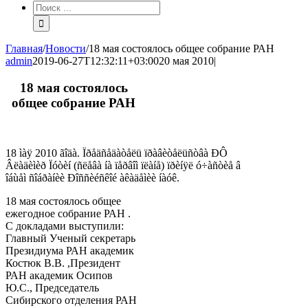
Результат
поиска:
Главная
/
Новости
/
18 мая состоялось общее собрание РАН
admin
2019-06-27T12:32:11+03:00
20 мая 2010
|
18 мая состоялось
общее собрание РАН
18 ìàÿ 2010 ãîäà. Ïðåäñåäàòåëü ïðàâèòåëüñòâà ÐÔ
Âëàäèìèð Ïóòèí (ñëåâà íà ïåðâîì ïëàíå) ïðèíÿë ó÷àñòèå â
îáùåì ñîáðàíèè Ðîññèéñêîé àêàäåìèè íàóê.
18 мая состоялось общее
ежегодное собрание РАН .
С докладами выступили:
Главный Ученый секретарь
Президиума РАН академик
Костюк В.В. ,Президент
РАН академик Осипов
Ю.С., Председатель
Сибирского отделения РАН