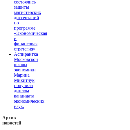
состоялись
защиты
магистерских
диссертаций
по
программе
«Экономическая
и
финансовая
стратегия»
Аспирантка
Московской
школы
экономики
Марина
Микитчук
получила
диплом
кандидата
экономических
наук.
Архив
новостей