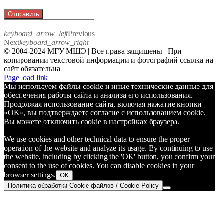
Отправить
keyboard_arrow_left
Previous
Next
keyboard_arrow_right
© 2004-2024 МГУ МШЭ | Все права защищены | При
копировании текстовой информации и фотографий ссылка на
сайт обязательна
Telegram
Page load link
Мы используем файлы cookie и иные технические данные для
обеспечения работы сайта и анализа его использования.
Продолжая использование сайта, включая нажатие кнопки
«OK», вы подтверждаете согласие с использованием cookie.
Вы можете отключить cookie в настройках браузера.
We use cookies and other technical data to ensure the proper
operation of the website and analyze its usage. By continuing to use
the website, including by clicking the 'OK' button, you confirm your
consent to the use of cookies. You can disable cookies in your
browser settings.
OK
Политика обработки Cookie-файлов / Cookie Policy
Go
to
Top