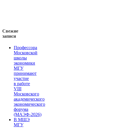
Свежие
записи
Профессора
Московской
школы
экономики
МГУ
принимают
участие
в работе
VIII
Московского
академического
экономического
форума
(МАЭФ-2026)
В МШЭ
МГУ