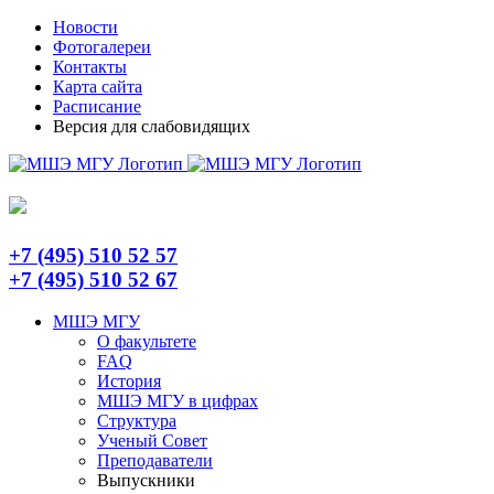
Skip
Telegram
Новости
to
Фотогалереи
content
Контакты
Карта сайта
Расписание
Версия для слабовидящих
+7 (495) 510 52 57
+7 (495) 510 52 67
МШЭ МГУ
О факультете
FAQ
История
МШЭ МГУ в цифрах
Структура
Ученый Совет
Преподаватели
Выпускники