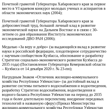
Почетной грамотой Губернатора Хабаровского края за первое
место в VI краевом конкурсе молодых ученых и аспирантов в
области экономических наук (2004);
Почетной грамотой Губернатора Хабаровского края за
добросовестный труд, большой личный клад в развитие
экономической науки на Дальнем Востоке и в связи с 30-
летием со дня образования Института экономических
исследований ДВО РАН (2006);
Медалью «За веру и добро» (за выдающийся вклад в развитие
науки в российской федерации, плодотворное сотрудничество
с научным сообществом Кузбасса, обоснование и разработку
Стратегии социально-экономического развития Кузбасса до
2035 года) (Постановление Губернатора Кемеровской области
– Кузбасса от 14 декабря 2020 г. № 23-пн);
Нагрудным Знаком «Отличник жилищно-коммунального
хозяйства Республики Узбекистан» (за достойный вклад в
развитие системы питьевого водоснабжения и водоотведения,
разработку Стратегии водоснабжения, водоотведения и
водного баланса Республики Узбекистан на период до 2035
года и более длительную перспективу, внедрение передовых
технологий в названную сферу) (Приказ Министерства
жилищно-коммунального хозяйства Республики Узбекистан