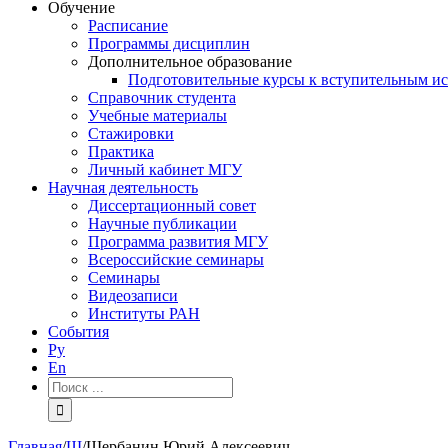
Обучение
Расписание
Программы дисциплин
Дополнительное образование
Подготовительные курсы к вступительным и
Справочник студента
Учебные материалы
Стажировки
Практика
Личный кабинет МГУ
Научная деятельность
Диссертационный совет
Научные публикации
Программа развития МГУ
Всероссийские семинары
Семинары
Видеозаписи
Институты РАН
События
Ру
En
Результат
поиска:
Главная
/
Щ
/
Щербанин Юрий Алексеевич