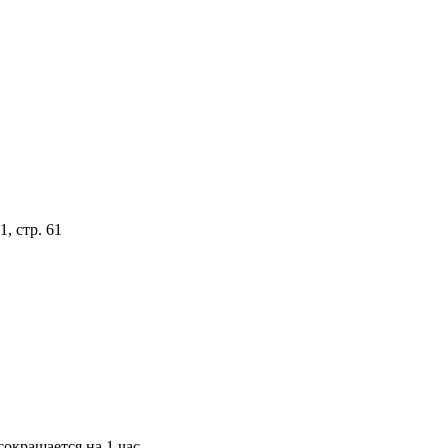
, стр. 61
окращается на 1 час