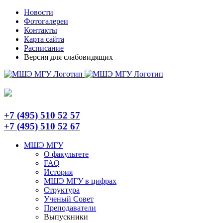
Skip
Telegram
Новости
to
Фотогалереи
content
Контакты
Карта сайта
Расписание
Версия для слабовидящих
+7 (495) 510 52 57
+7 (495) 510 52 67
МШЭ МГУ
О факультете
FAQ
История
МШЭ МГУ в цифрах
Структура
Ученый Совет
Преподаватели
Выпускники