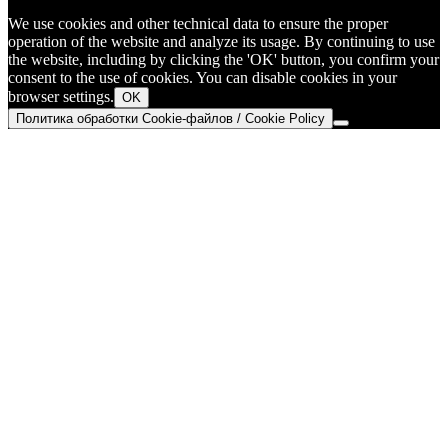
We use cookies and other technical data to ensure the proper
operation of the website and analyze its usage. By continuing to use
the website, including by clicking the 'OK' button, you confirm your
consent to the use of cookies. You can disable cookies in your
browser settings.
OK
Политика обработки Cookie-файлов / Cookie Policy
Go
to
Top