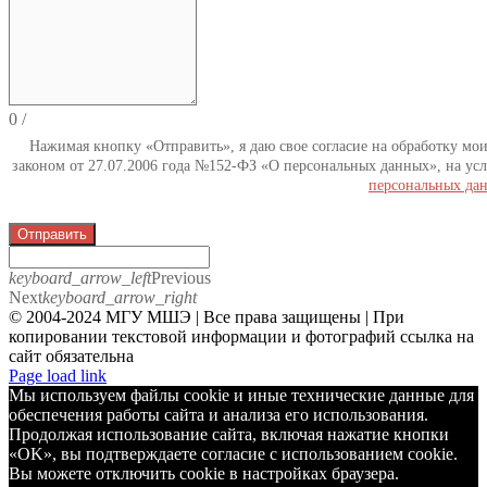
0
/
Нажимая кнопку «Отправить», я даю свое согласие на обработку мо
законом от 27.07.2006 года №152-ФЗ «О персональных данных», на усл
персональных да
Отправить
keyboard_arrow_left
Previous
Next
keyboard_arrow_right
© 2004-2024 МГУ МШЭ | Все права защищены | При
копировании текстовой информации и фотографий ссылка на
сайт обязательна
Telegram
Page load link
Мы используем файлы cookie и иные технические данные для
обеспечения работы сайта и анализа его использования.
Продолжая использование сайта, включая нажатие кнопки
«OK», вы подтверждаете согласие с использованием cookie.
Вы можете отключить cookie в настройках браузера.