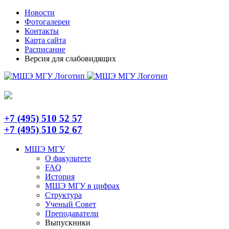
Skip
Telegram
Новости
to
Фотогалереи
content
Контакты
Карта сайта
Расписание
Версия для слабовидящих
+7 (495) 510 52 57
+7 (495) 510 52 67
МШЭ МГУ
О факультете
FAQ
История
МШЭ МГУ в цифрах
Структура
Ученый Совет
Преподаватели
Выпускники