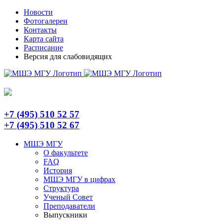
Skip
Telegram
Новости
to
Фотогалереи
content
Контакты
Карта сайта
Расписание
Версия для слабовидящих
+7 (495) 510 52 57
+7 (495) 510 52 67
МШЭ МГУ
О факультете
FAQ
История
МШЭ МГУ в цифрах
Структура
Ученый Совет
Преподаватели
Выпускники