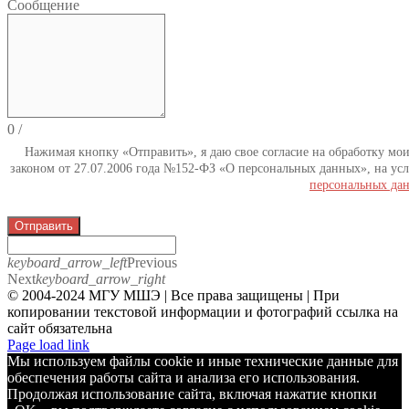
Сообщение
0
/
Нажимая кнопку «Отправить», я даю свое согласие на обработку мо
законом от 27.07.2006 года №152-ФЗ «О персональных данных», на усл
персональных да
Отправить
keyboard_arrow_left
Previous
Next
keyboard_arrow_right
© 2004-2024 МГУ МШЭ | Все права защищены | При
копировании текстовой информации и фотографий ссылка на
сайт обязательна
Telegram
Page load link
Мы используем файлы cookie и иные технические данные для
обеспечения работы сайта и анализа его использования.
Продолжая использование сайта, включая нажатие кнопки